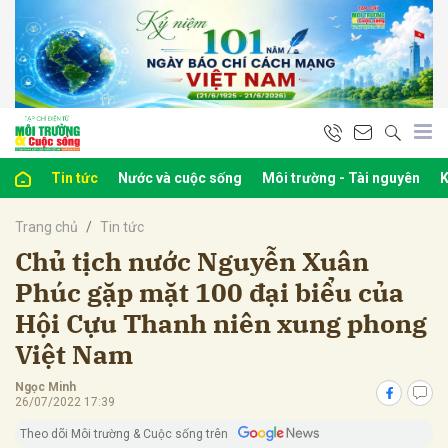
bình luận
Tin tức
Nước và cuộc sống
Môi trường - Tài nguyên
K
Trang chủ
Tin tức
Chủ tịch nước Nguyễn Xuân
Phúc gặp mặt 100 đại biểu của
Hội Cựu Thanh niên xung phong
Hủy
G
Việt Nam
Ngọc Minh
26/07/2022 17:39
Theo dõi Môi trường & Cuộc sống trên