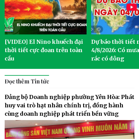
[VIDEO] El Nino khuếch đại
Dự báo thời tiết
thời tiết cực đoan trên toàn
4/8/2026: Có mưa 
cầu
rác có dông
Đọc thêm Tin tức
Đảng bộ Doanh nghiệp phường Yên Hòa: Phát
huy vai trò hạt nhân chính trị, đồng hành
cùng doanh nghiệp phát triển bền vững