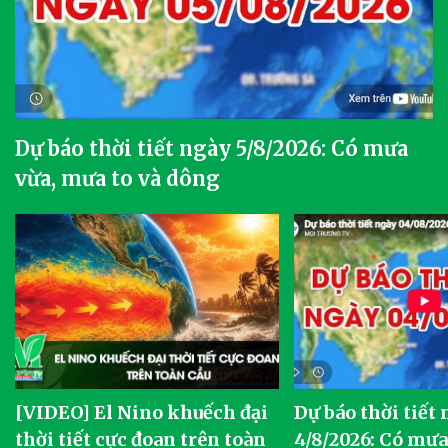
Dự báo thời tiết ngày 5/8/2026: Có mưa
vừa, mưa to và dông
[VIDEO] El Nino khuếch đại
Dự báo thời tiết
thời tiết cực đoan trên toàn
4/8/2026: Có mưa 