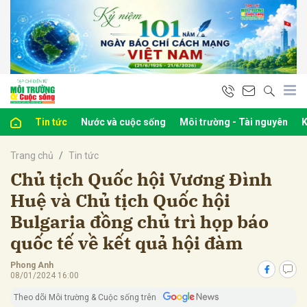
bình luận
Tin tức
Nước và cuộc sống
Môi trường - Tài nguyên
K
Trang chủ
Tin tức
Chủ tịch Quốc hội Vương Đình
Huệ và Chủ tịch Quốc hội
Bulgaria đồng chủ trì họp báo
Hủy
G
quốc tế về kết quả hội đàm
Phong Anh
08/01/2024 16:00
Theo dõi Môi trường & Cuộc sống trên