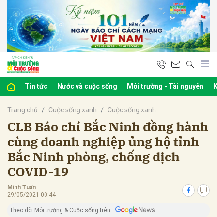
bình luận
Tin tức
Nước và cuộc sống
Môi trường - Tài nguyên
K
Trang chủ
Cuộc sống xanh
Cuộc sống xanh
CLB Báo chí Bắc Ninh đồng hành
cùng doanh nghiệp ủng hộ tỉnh
Bắc Ninh phòng, chống dịch
Hủy
G
COVID-19
Minh Tuấn
29/05/2021 00:44
Theo dõi Môi trường & Cuộc sống trên