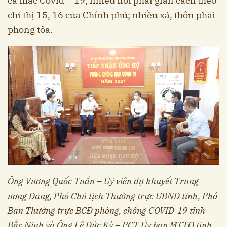
ca mắc Covid – 19, nhiều nơi phải giãn cách theo
chỉ thị 15, 16 của Chính phủ; nhiều xã, thôn phải
phong tỏa.
Ông Vương Quốc Tuấn – Uỷ viên dự khuyết Trung
ương Đảng, Phó Chủ tịch Thường trực UBND tỉnh, Phó
Ban Thường trực BCĐ phòng, chống COVID-19 tỉnh
Bắc Ninh và Ông Lê Đức Kỳ – PCT Ủy ban MTTQ tỉnh