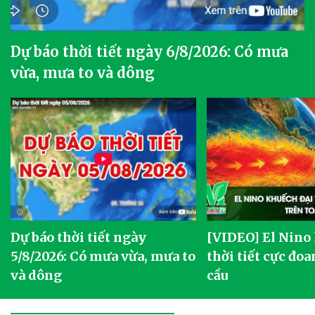
Dự báo thời tiết ngày 6/8/2026: Có mưa
vừa, mưa to và dông
Dự báo thời tiết ngày
[VIDEO] El Nino
5/8/2026: Có mưa vừa, mưa to
thời tiết cực đoa
và dông
cầu