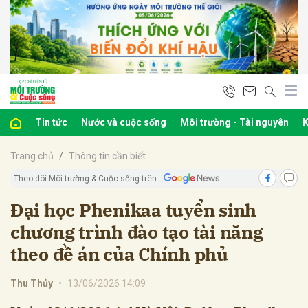
bình luận
Tin tức
Nước và cuộc sống
Môi trường - Tài nguyên
K
Trang chủ
Thông tin cần biết
Theo dõi Môi trường & Cuộc sống trên
Đại học Phenikaa tuyển sinh
chương trình đào tạo tài năng
Hủy
G
theo đề án của Chính phủ
Thu Thủy
•
13/06/2026 14:09