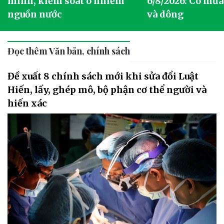
g
minh, kiểm soát ô nhiễm
6/8/2026: Có mưa
nguồn nước
và dông
Đọc thêm Văn bản, chính sách
Đề xuất 8 chính sách mới khi sửa đổi Luật
Hiến, lấy, ghép mô, bộ phận cơ thể người và
hiến xác