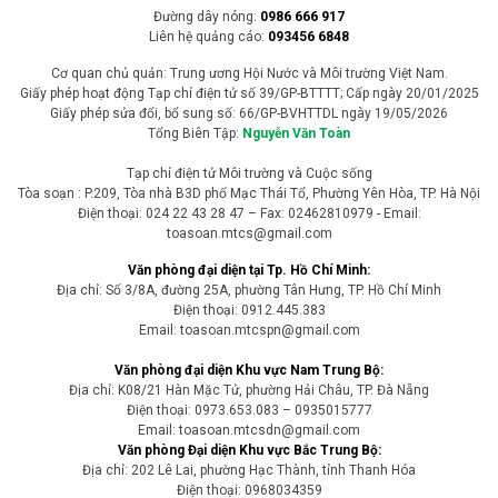
Dự án Nhà máy điện rác Bỉm Sơn (Thanh Hóa) vẫn còn nhiều hạng
mục thi công chậm so với kế hoạch, trong khi nhu cầu xử lý rác thải
trên địa bàn ngày càng cấp bách. Chính quyền địa phương đang
tăng cường kiểm tra, đôn đốc chủ đầu tư đẩy nhanh tiến độ để sớm
đưa dự án vào vận hành.
Môi trường - Tài nguyên
Mưa kéo dài gây sạt lở nghiêm trọng tại
nhiều địa phương ở Lào Cai