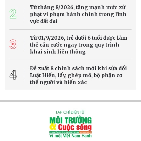
tế.
Tin Quốc tế
Thanh Hóa: Nhà máy điện rác Bỉm Sơn tăng
tốc thi công trước sức ép xử lý rác