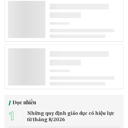
không khí khô, mở hướng giải quyết khủng
hoảng nước
Một công ty công nghệ khí hậu tại Tây Ban Nha vừa giới thiệu thiết
bị có khả năng tạo tới 500 lít nước mỗi ngày từ không khí, kể cả ở
những khu vực khô hạn. Công nghệ mới được kỳ vọng góp phần
giải quyết tình trạng thiếu nước ngày càng nghiêm trọng do biến
đổi khí hậu, dù vẫn cần thêm thời gian để kiểm chứng hiệu quả thực