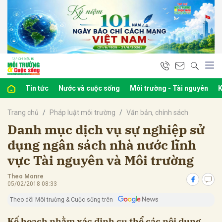
bình luận
Tin tức
Nước và cuộc sống
Môi trường - Tài nguyên
K
Trang chủ
Pháp luật môi trường
Văn bản, chính sách
Danh mục dịch vụ sự nghiệp sử
dụng ngân sách nhà nước lĩnh
vực Tài nguyên và Môi trường
Hủy
G
Theo Monre
05/02/2018 08:33
Theo dõi Môi trường & Cuộc sống trên
Kế hoạch nhằm xác định cụ thể các nội dung