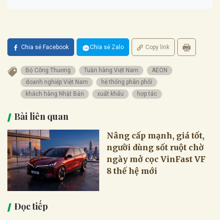
Chia sẻ Facebook
Chia sẻ Zalo
Copy link
Bộ Công Thương
Tuần hàng Việt Nam
AEON
doanh nghiệp Việt Nam
hệ thống phân phối
khách hàng Nhật Bản
xuất khẩu
hợp tác
Bài liên quan
Nâng cấp mạnh, giá tốt,
người dùng sốt ruột chờ
ngày mở cọc VinFast VF
8 thế hệ mới
Đọc tiếp