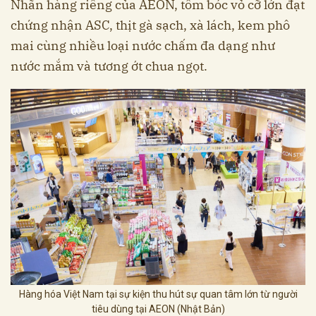
Nhãn hàng riêng của AEON, tôm bóc vỏ cỡ lớn đạt
chứng nhận ASC, thịt gà sạch, xà lách, kem phô
mai cùng nhiều loại nước chấm đa dạng như
nước mắm và tương ớt chua ngọt.
Hàng hóa Việt Nam tại sự kiện thu hút sự quan tâm lớn từ người
tiêu dùng tại AEON (Nhật Bản)