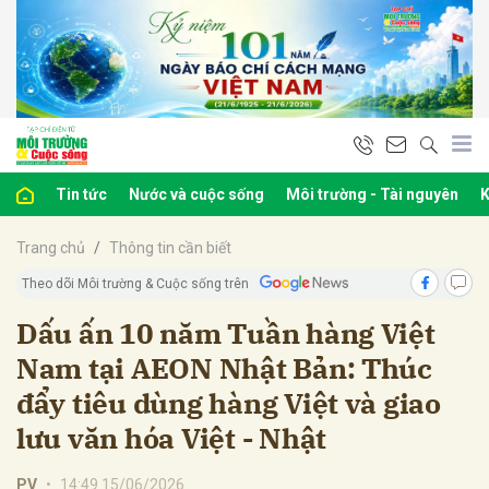
bình luận
Tin tức
Nước và cuộc sống
Môi trường - Tài nguyên
K
Trang chủ
Thông tin cần biết
Theo dõi Môi trường & Cuộc sống trên
Dấu ấn 10 năm Tuần hàng Việt
Nam tại AEON Nhật Bản: Thúc
Hủy
G
đẩy tiêu dùng hàng Việt và giao
lưu văn hóa Việt - Nhật
PV
•
14:49 15/06/2026