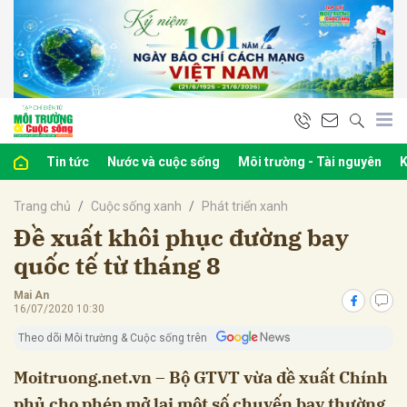
bình luận
Tin tức
Nước và cuộc sống
Môi trường - Tài nguyên
K
Trang chủ
Cuộc sống xanh
Phát triển xanh
Đề xuất khôi phục đường bay
quốc tế từ tháng 8
Mai An
Hủy
G
16/07/2020 10:30
Theo dõi Môi trường & Cuộc sống trên
Moitruong.net.vn – Bộ GTVT vừa đề xuất Chính
phủ cho phép mở lại một số chuyến bay thường