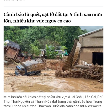
Cảnh báo lũ quét, sạt lở đất tại 5 tỉnh sau mưa
lớn, nhiều khu vực nguy cơ cao
Mưa lớn kéo dài khiến đất tại nhiều khu vực ở Lai Châu, Lào Cai, Phú
Thọ, Thái Nguyên và Thanh Hóa đạt trạng thái gần bão hòa. Trung
tâm Dự báo Khí tượng Thủy văn Quốc gia cảnh báo nguy cơ xảy ra