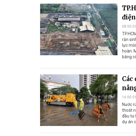
TP.H
điện
08:00 0
TP.HCM 
rắn sin
lực môi
hoàn. M
bằng cô
Các 
nâng
16:00 0
Nước rú
thoát n
đầu tư 
dự án 