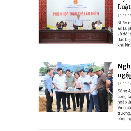
Luật
10:28 0
Nhấn m
án Luật
và đột 
đặc biệ
khu kin
Nghệ
ngập
16:00 0
Sáng 4/
công tá
ngập ún
Vinh cũ
trường,
công ng