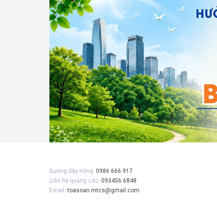
Đường dây nóng:
0986 666 917
Liên hệ quảng cáo:
093456 6848
Email:
toasoan.mtcs@gmail.com