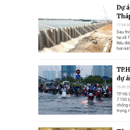
Dự á
Tháp
17:04 3
Sau thờ
tại xã
Nếu điề
hơn kế
TP.H
dự á
15:00 2
TP Hồ C
7.150 t
chống 
trọng, 