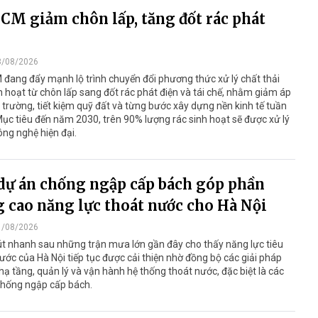
CM giảm chôn lấp, tăng đốt rác phát
3/08/2026
đang đẩy mạnh lộ trình chuyển đổi phương thức xử lý chất thải
h hoạt từ chôn lấp sang đốt rác phát điện và tái chế, nhằm giảm áp
 trường, tiết kiệm quỹ đất và từng bước xây dựng nền kinh tế tuần
ục tiêu đến năm 2030, trên 90% lượng rác sinh hoạt sẽ được xử lý
ng nghệ hiện đại.
dự án chống ngập cấp bách góp phần
 cao năng lực thoát nước cho Hà Nội
1/08/2026
t nhanh sau những trận mưa lớn gần đây cho thấy năng lực tiêu
ước của Hà Nội tiếp tục được cải thiện nhờ đồng bộ các giải pháp
hạ tầng, quản lý và vận hành hệ thống thoát nước, đặc biệt là các
chống ngập cấp bách.