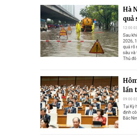
Hà N
quả 
12:00 0
Sau kh
2026, 1
quả rõ 
sâu và 
Thủ đô 
Hôm 
lần 
09:00 0
Tại Kỳ 
định cô
Bắc Nin