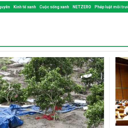
nguyên
Kinh tế xanh
Cuộc sống xanh
NETZERO
Pháp luật môi tr