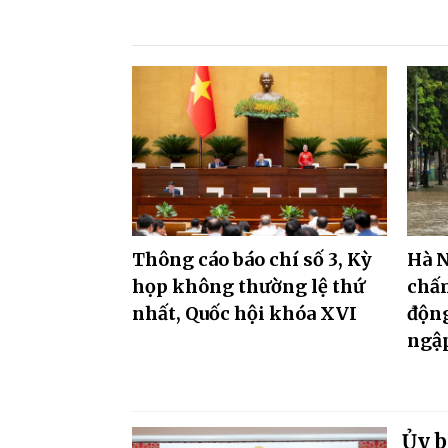
Thông cáo báo chí số 3, Kỳ
Hà N
họp không thường lệ thứ
chấm
nhất, Quốc hội khóa XVI
độn
ngậ
Ủy b