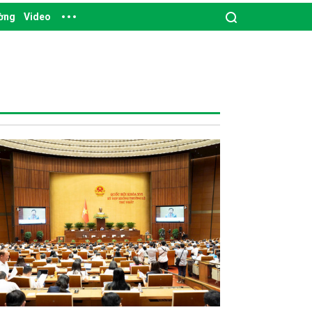
ường
Video