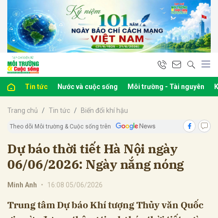
bình luận
Tin tức
Nước và cuộc sống
Môi trường - Tài nguyên
K
Trang chủ
Tin tức
Biến đổi khí hậu
Theo dõi Môi trường & Cuộc sống trên
Dự báo thời tiết Hà Nội ngày
06/06/2026: Ngày nắng nóng
Hủy
G
Minh Anh
•
16:08 05/06/2026
Trung tâm Dự báo Khí tượng Thủy văn Quốc