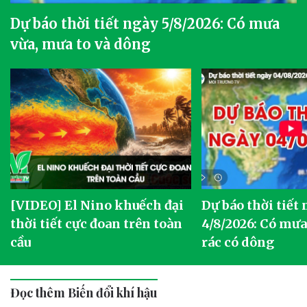
Dự báo thời tiết ngày 5/8/2026: Có mưa
vừa, mưa to và dông
[VIDEO] El Nino khuếch đại
Dự báo thời tiết
thời tiết cực đoan trên toàn
4/8/2026: Có mưa 
cầu
rác có dông
Đọc thêm Biến đổi khí hậu