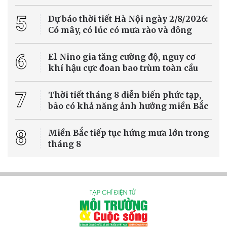
Trung tâm Dự báo Khí tượng Thủy văn Quốc gia vừa đưa ra thông
tin dự báo thời tiết ngày 5/8/2026 tại Hà Nội và các vùng trên cả
nước.
Biến đổi khí hậu
Hơn 30 điểm sạt lở ở Tuyên Quang, nhiều hộ
dân phải di dời khẩn cấp