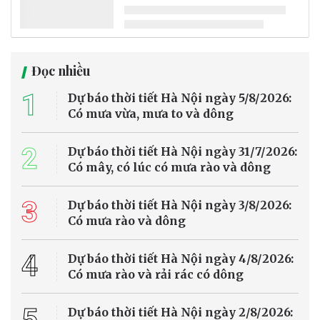
Bộ Chính trị quyết định phân công, kiện toàn Ban Chỉ đạo Trung
ương về phát triển khoa học, công nghệ, đổi mới sáng tạo và
chuyển đổi số gồm 31 đồng chí, trong đó Thủ tướng Lê Minh Hưng
làm Trưởng Ban.
Tin trong nước
Nhiều tuyến sông huyết mạch ở châu Âu cạn
nước vì nắng nóng cực đoan