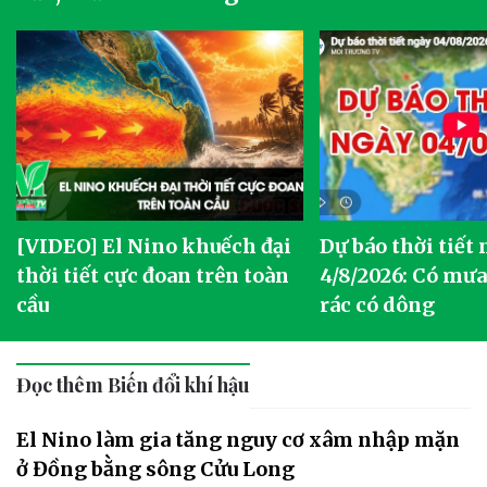
[VIDEO] El Nino khuếch đại
Dự báo thời tiết
thời tiết cực đoan trên toàn
4/8/2026: Có mưa 
cầu
rác có dông
Đọc thêm Biến đổi khí hậu
El Nino làm gia tăng nguy cơ xâm nhập mặn
ở Đồng bằng sông Cửu Long