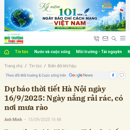
bình luận
Tin tức
Nước và cuộc sống
Môi trường - Tài nguyên
K
Trang chủ
Tin tức
Biến đổi khí hậu
Theo dõi Môi trường & Cuộc sống trên
Dự báo thời tiết Hà Nội ngày
16/9/2025: Ngày nắng rải rác, có
Hủy
G
nơi mưa rào
Anh Minh
•
15/09/2025 16:48