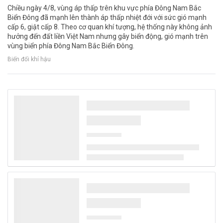
Chiều ngày 4/8, vùng áp thấp trên khu vực phía Đông Nam Bắc
Biển Đông đã mạnh lên thành áp thấp nhiệt đới với sức gió mạnh
cấp 6, giật cấp 8. Theo cơ quan khí tượng, hệ thống này không ảnh
hưởng đến đất liền Việt Nam nhưng gây biển động, gió mạnh trên
vùng biển phía Đông Nam Bắc Biển Đông.
Biến đổi khí hậu
Thủ tướng Lê Minh Hưng làm Trưởng Ban
Chỉ đạo TW về phát triển khoa học, công
nghệ, đổi mới sáng tạo và chuyển đổi số