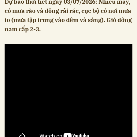
Dự báo thời tiết ngày 03/07/2026: Nhiều mây,
có mưa rào và dông rải rác, cục bộ có nơi mưa
to (mưa tập trung vào đêm và sáng). Gió đông
nam cấp 2-3.