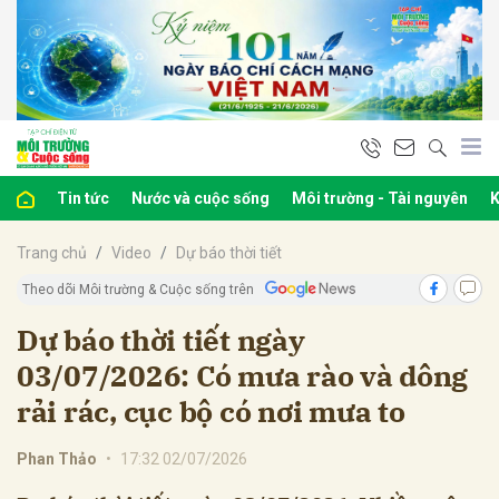
bình luận
Tin tức
Nước và cuộc sống
Môi trường - Tài nguyên
K
Trang chủ
Video
Dự báo thời tiết
Theo dõi Môi trường & Cuộc sống trên
Dự báo thời tiết ngày
03/07/2026: Có mưa rào và dông
Hủy
G
rải rác, cục bộ có nơi mưa to
Phan Thảo
•
17:32 02/07/2026