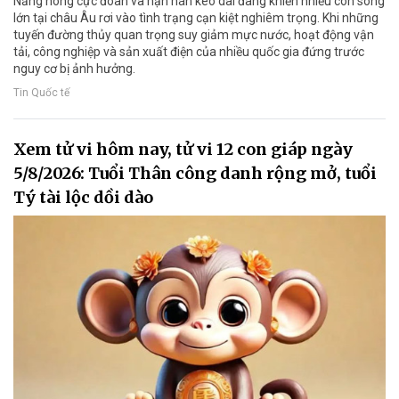
Nắng nóng cực đoan và hạn hán kéo dài đang khiến nhiều con sông
lớn tại châu Âu rơi vào tình trạng cạn kiệt nghiêm trọng. Khi những
tuyến đường thủy quan trọng suy giảm mực nước, hoạt động vận
tải, công nghiệp và sản xuất điện của nhiều quốc gia đứng trước
nguy cơ bị ảnh hưởng.
Tin Quốc tế
Xem tử vi hôm nay, tử vi 12 con giáp ngày
5/8/2026: Tuổi Thân công danh rộng mở, tuổi
Tý tài lộc dồi dào