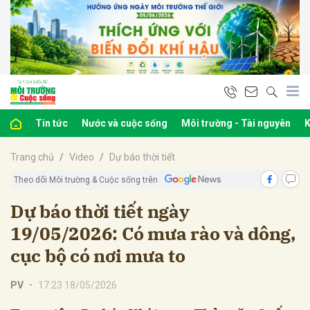
bình luận
Tin tức
Nước và cuộc sống
Môi trường - Tài nguyên
K
Trang chủ
Video
Dự báo thời tiết
Theo dõi Môi trường & Cuộc sống trên
Dự báo thời tiết ngày
19/05/2026: Có mưa rào và dông,
Hủy
G
cục bộ có nơi mưa to
PV
•
17:23 18/05/2026