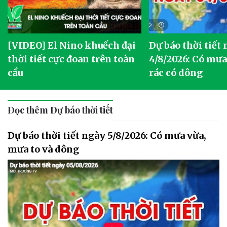
[VIDEO] El Nino khuếch đại
Dự báo thời tiết
thời tiết cực đoan trên toàn
4/8/2026: Có mưa 
cầu
rác có dông
Đọc thêm Dự báo thời tiết
Dự báo thời tiết ngày 5/8/2026: Có mưa vừa,
mưa to và dông