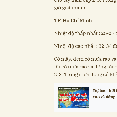
gió giật mạnh.
TP. Hồ Chí Minh
Nhiệt độ thấp nhất : 25-27 
Nhiệt độ cao nhất : 32-34 đ
Có mây, đêm có mưa rào và 
tối có mưa rào và dông rải 
2-3. Trong mưa dông có khả 
Dự báo thời 
rào và dông