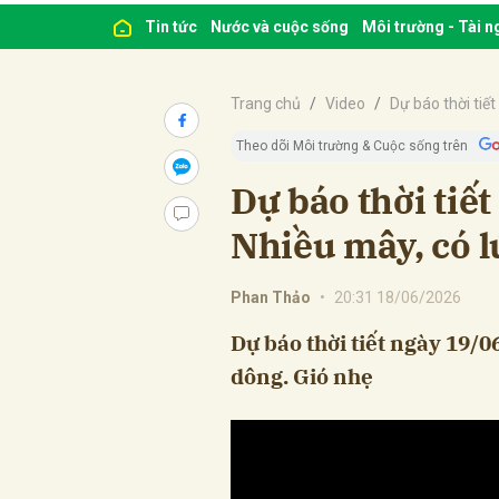
Tin tức
Nước và cuộc sống
Môi trường - Tài 
Trang chủ
Video
Dự báo thời tiết
Theo dõi Môi trường & Cuộc sống trên
Dự báo thời tiế
Nhiều mây, có l
Phan Thảo
•
20:31 18/06/2026
Dự báo thời tiết ngày 19/0
dông. Gió nhẹ