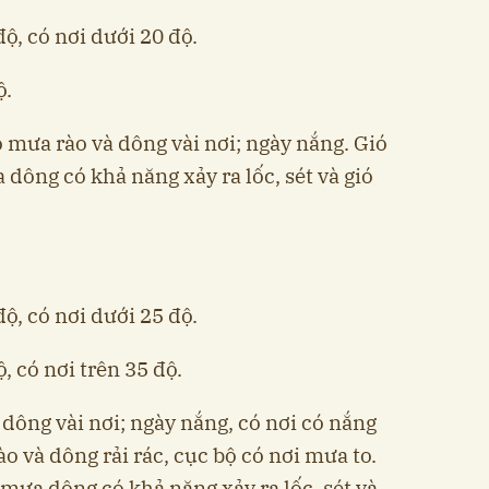
độ, có nơi dưới 20 độ.
ộ.
 mưa rào và dông vài nơi; ngày nắng. Gió
dông có khả năng xảy ra lốc, sét và gió
độ, có nơi dưới 25 độ.
, có nơi trên 35 độ.
dông vài nơi; ngày nắng, có nơi có nắng
ào và dông rải rác, cục bộ có nơi mưa to.
mưa dông có khả năng xảy ra lốc, sét và