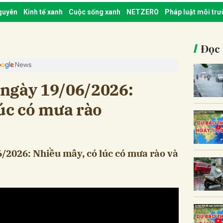
nguyên
Kinh tế xanh
Cuộc sống xanh
NETZERO
Pháp luật môi tr
Đọc 
t ngày 19/06/2026:
úc có mưa rào
6/2026: Nhiều mây, có lúc có mưa rào và