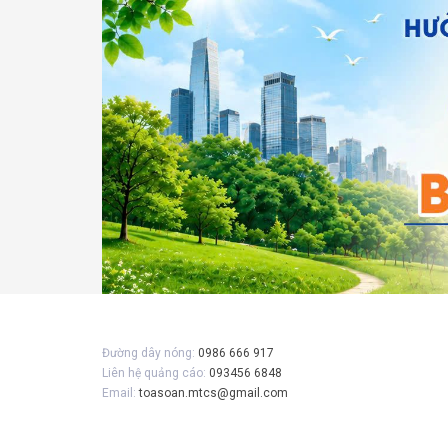
Gửi 
Đường dây nóng:
0986 666 917
Liên hệ quảng cáo:
093456 6848
Email:
toasoan.mtcs@gmail.com