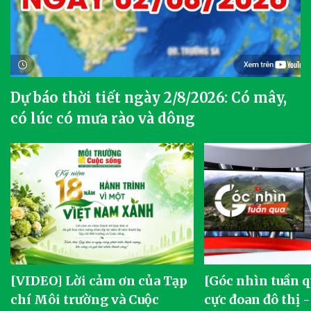
Dự báo thời tiết ngày 2/8/2026: Có mây,
có lúc có mưa rào và dông
[VIDEO] Lời cảm ơn của Tạp
[Góc nhìn tuần q
chí Môi trường và Cuộc
cực đoan đô thị 