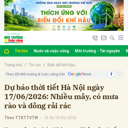
bình luận
Tin tức
Nước và cuộc sống
Môi trường - Tài nguyên
K
Trang chủ
Tin tức
Biến đổi khí hậu
Theo dõi Môi trường & Cuộc sống trên
Dự báo thời tiết Hà Nội ngày
17/06/2026: Nhiều mây, có mưa
Hủy
G
rào và dông rải rác
Theo TTKTTVTW
•
16:46 16/06/2026