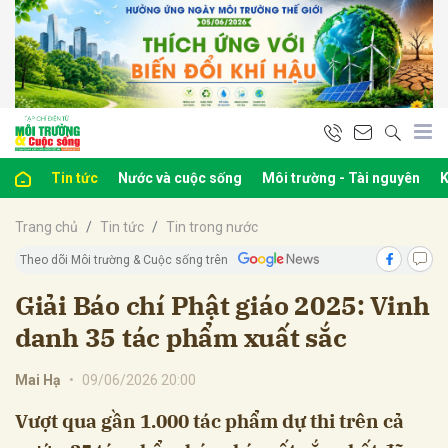
bình luận
Tin tức
Nước và cuộc sống
Môi trường - Tài nguyên
K
Trang chủ
Tin tức
Tin trong nước
Theo dõi Môi trường & Cuộc sống trên
Giải Báo chí Phật giáo 2025: Vinh
danh 35 tác phẩm xuất sắc
Hủy
G
Mai Hạ
•
09/06/2026 20:00
Vượt qua gần 1.000 tác phẩm dự thi trên cả