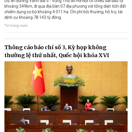
Dự án đường Vành đai 5 - Vùng Thủ đô Hà Nội có chiều dài đầu tư
khoảng 349km, đi qua địa bàn 07 địa phương với tổng diện tích đất
chiếm dụng sơ bộ khoảng 4.011 ha. Chi phí bồi thường, hỗ trợ, tái
định cư khoảng 78.143 tỷ đồng.
Tin trong nước
Thông cáo báo chí số 3, Kỳ họp không
thường lệ thứ nhất, Quốc hội khóa XVI