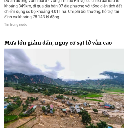
Dự án đường Vành đai 5 - Vùng Thủ đô Hà Nội có chiều dài đầu tư
khoảng 349km, đi qua địa bàn 07 địa phương với tổng diện tích đất
chiếm dụng sơ bộ khoảng 4.011 ha. Chi phí bồi thường, hỗ trợ, tái
định cư khoảng 78.143 tỷ đồng.
Tin trong nước
Mưa lớn giảm dần, nguy cơ sạt lở vẫn cao