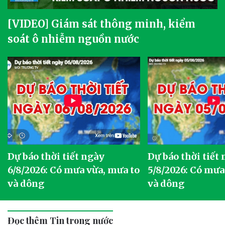
[VIDEO] Giám sát thông minh, kiểm
soát ô nhiễm nguồn nước
Dự báo thời tiết ngày
Dự báo thời tiết
6/8/2026: Có mưa vừa, mưa to
5/8/2026: Có mưa
và dông
và dông
Đọc thêm Tin trong nước