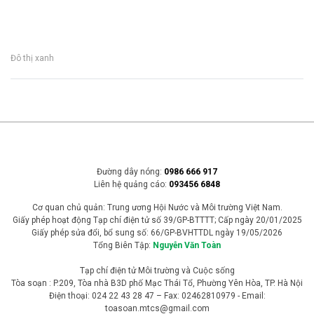
Đô thị xanh
Đường dây nóng:
0986 666 917
Liên hệ quảng cáo:
093456 6848
Cơ quan chủ quản: Trung ương Hội Nước và Môi trường Việt Nam.
Giấy phép hoạt động Tạp chí điện tử số 39/GP-BTTTT; Cấp ngày 20/01/2025
Giấy phép sửa đổi, bổ sung số: 66/GP-BVHTTDL ngày 19/05/2026
Tổng Biên Tập:
Nguyễn Văn Toàn
Tạp chí điện tử Môi trường và Cuộc sống
Tòa soạn : P.209, Tòa nhà B3D phố Mạc Thái Tổ, Phường Yên Hòa, TP. Hà Nội
Điện thoại: 024 22 43 28 47 – Fax: 02462810979 - Email:
toasoan.mtcs@gmail.com