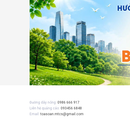
Gửi 
Đường dây nóng:
0986 666 917
Liên hệ quảng cáo:
093456 6848
Email:
toasoan.mtcs@gmail.com