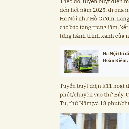
Theo đó, tuyến buýt điện m
đến hết năm 2025, đi qua nh
Hà Nôị như Hồ Gươm, Lăng 
các bảo tàng trung tâm, kết
từng hành trình xanh của n
Hà Nội thí đ
Hoàn Kiếm,
Tuyến buýt điện E11 hoạt đ
phút/chuyến vào thứ Bảy, C
Tư, thứ Năm;và 18 phút/chu