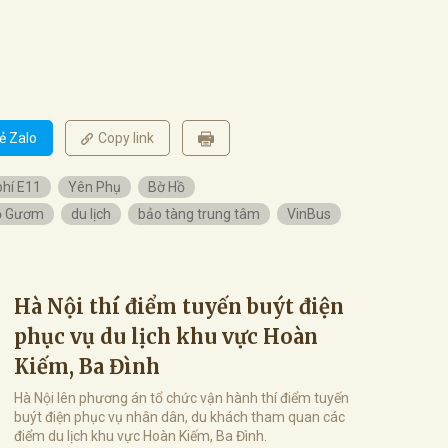
ẻ Zalo
Copy link
phí E11
Yên Phụ
Bờ Hồ
ồ Gươm
du lịch
bảo tàng trung tâm
VinBus
Hà Nội thí điểm tuyến buýt điện
phục vụ du lịch khu vực Hoàn
Kiếm, Ba Đình
Hà Nội lên phương án tổ chức vận hành thí điểm tuyến
buýt điện phục vụ nhân dân, du khách tham quan các
điểm du lịch khu vực Hoàn Kiếm, Ba Đình.