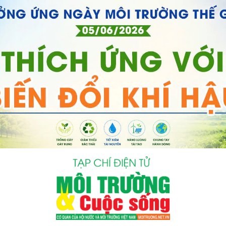
bình luận
Hủy
G