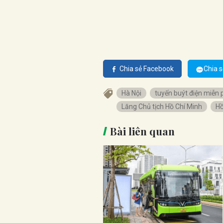
Chia sẻ Facebook
Chia s
Hà Nội
tuyến buýt điện miễn 
Lăng Chủ tịch Hồ Chí Minh
H
Bài liên quan