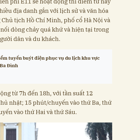
iễn phí E11 sẽ hoạt động thí điểm từ nay
iều địa danh gắn với lịch sử và văn hóa
Chủ tịch Hồ Chí Minh, phố cổ Hà Nội và
 nối dòng chảy quá khứ và hiện tại trong
gười dân và du khách.
iểm tuyến buýt điện phục vụ du lịch khu vực
 Ba Đình
ộng từ 7h đến 18h, với tần suất 12
hủ nhật; 15 phút/chuyến vào thứ Ba, thứ
yến vào thứ Hai và thứ Sáu.