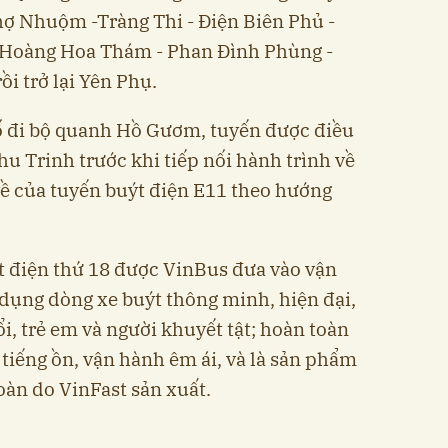
Thợ Nhuộm -Tràng Thi - Điện Biên Phủ -
 Hoàng Hoa Thám - Phan Đình Phùng -
i trở lại Yên Phụ.
hố đi bộ quanh Hồ Gươm, tuyến được điều
u Trinh trước khi tiếp nối hành trình về
ề của tuyến buýt điện E11 theo hướng
ýt điện thứ 18 được VinBus đưa vào vận
 dụng dòng xe buýt thông minh, hiện đại,
ổi, trẻ em và người khuyết tật; hoàn toàn
tiếng ồn, vận hành êm ái, và là sản phẩm
àn do VinFast sản xuất.