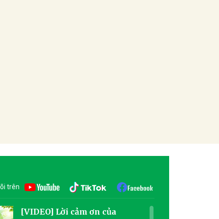
õi trên
[VIDEO] Lời cảm ơn của