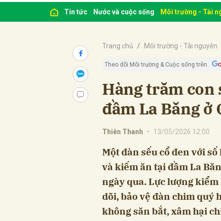
Tin tức
Nước và cuộc sống
Môi trường - Tài 
Trang chủ
Môi trường - Tài nguyên
Theo dõi Môi trường & Cuộc sống trên
Hàng trăm con s
đầm La Băng ở 
Thiên Thanh
•
13/05/2026 12:00
Một đàn sếu cổ đen với số
và kiếm ăn tại đầm La Bă
ngày qua. Lực lượng kiểm
dõi, bảo vệ đàn chim quý 
không săn bắt, xâm hại ch