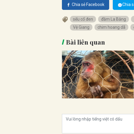
Chia sẻ Facebook
Chia s
sếu cổ đen
đầm La Băng
Vệ Giang
chim hoang dã
Bài liên quan