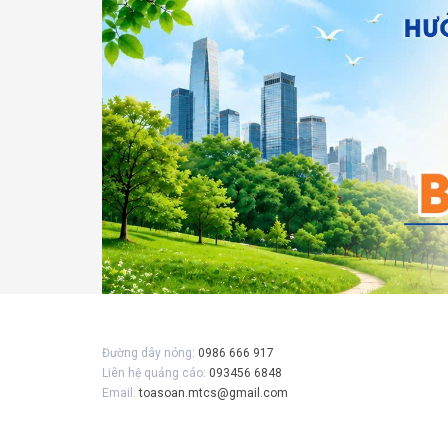
Gửi 
Đường dây nóng:
0986 666 917
Liên hệ quảng cáo:
093456 6848
Email:
toasoan.mtcs@gmail.com