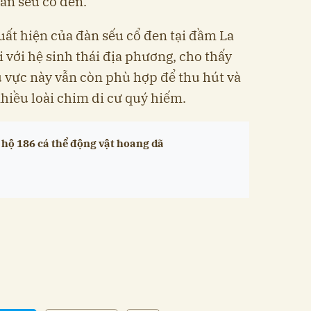
đàn sếu cổ đen.
ất hiện của đàn sếu cổ đen tại đầm La
i với hệ sinh thái địa phương, cho thấy
u vực này vẫn còn phù hợp để thu hút và
nhiều loài chim di cư quý hiếm.
 hộ 186 cá thể động vật hoang dã