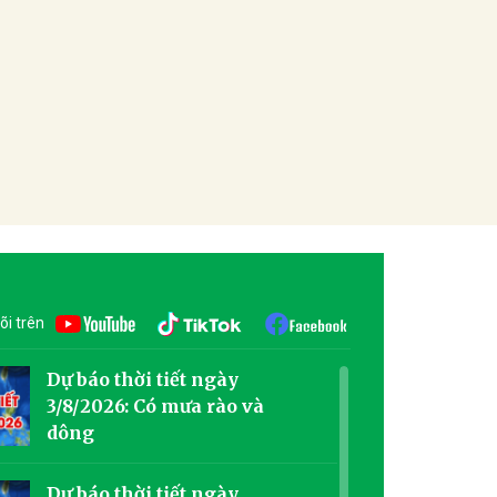
õi trên
Dự báo thời tiết ngày
3/8/2026: Có mưa rào và
dông
Dự báo thời tiết ngày