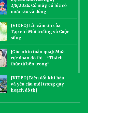
2/8/2026: Có mây, có lúc có
mưa rào và dông
[VIDEO] Lời cảm ơn của
Tạp chí Môi trường và Cuộc
sống
[Góc nhìn tuần qua]: Mưa
cực đoan đô thị - “Thách
thức từ bên trong”
[VIDEO] Biến đổi khí hậu
và yêu cầu mới trong quy
hoạch đô thị
Dự báo thời tiết ngày
1/8/2026: Có mưa rào và