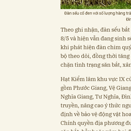
Đàn sếu cổ đen với số lượng hàng tr
Đì
Theo ghi nhận, đàn sếu bắt 
8/5 và hiện vẫn đang sinh 
khi phát hiện đàn chim quý
bộ theo dõi, đồng thời tăn
chặn tình trạng săn bắt, xâ
Hạt Kiểm lâm khu vực IX cũ
gồm Phước Giang, Vệ Giang,
Nghĩa Giang, Tư Nghĩa, Đì
truyền, nâng cao ý thức ng
định về bảo vệ động vật ho
Chính quyền địa phương đư