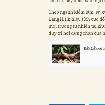
săn bắt, bẫy hoặc xâm hại 
Theo ngành kiểm lâm, sự xu
Băng là tín hiệu tích cực đố
môi trường tự nhiên tại kh
duy trì nơi dừng chân của 
Đắk Lắk cứu