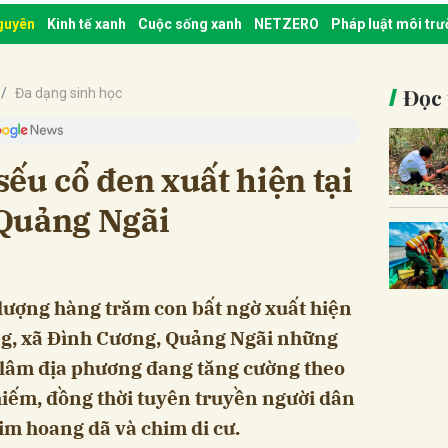
nguyên
Kinh tế xanh
Cuộc sống xanh
NETZERO
Pháp luật môi tr
Đọc 
Đa dạng sinh học
ếu cổ đen xuất hiện tại
Quảng Ngãi
 lượng hàng trăm con bất ngờ xuất hiện
ng, xã Đình Cương, Quảng Ngãi những
 lâm địa phương đang tăng cường theo
hiếm, đồng thời tuyên truyền người dân
im hoang dã và chim di cư.