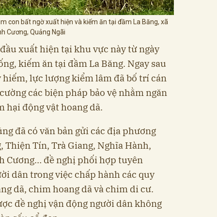
ăm con bất ngờ xuất hiện và kiếm ăn tại đầm La Băng, xã
nh Cương, Quảng Ngãi
đầu xuất hiện tại khu vực này từ ngày
sống, kiếm ăn tại đầm La Băng. Ngay sau
 hiếm, lực lượng kiểm lâm đã bố trí cán
g cường các biện pháp bảo vệ nhằm ngăn
m hại động vật hoang dã.
ng đã có văn bản gửi các địa phương
 Thiện Tín, Trà Giang, Nghĩa Hành,
nh Cương… đề nghị phối hợp tuyên
ười dân trong việc chấp hành các quy
ang dã, chim hoang dã và chim di cư.
ợc đề nghị vận động người dân không