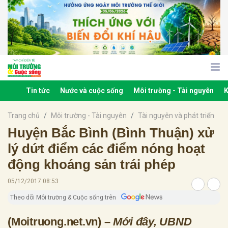
bình luận
Tin tức
Nước và cuộc sống
Môi trường - Tài nguyên
K
Trang chủ
Môi trường - Tài nguyên
Tài nguyên và phát triển
Huyện Bắc Bình (Bình Thuận) xử
lý dứt điểm các điểm nóng hoạt
động khoáng sản trái phép
Hủy
G
05/12/2017 08:53
Theo dõi Môi trường & Cuộc sống trên
(Moitruong.net.vn) –
Mới đây, UBND