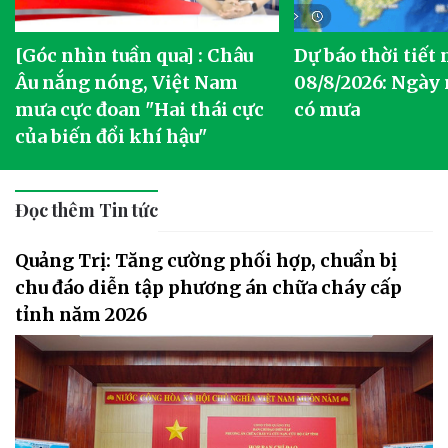
[Góc nhìn tuần qua] : Châu
Dự báo thời tiết
o
Âu nắng nóng, Việt Nam
08/8/2026: Ngày
mưa cực đoan "Hai thái cực
có mưa
của biến đổi khí hậu"
Đọc thêm Tin tức
Quảng Trị: Tăng cường phối hợp, chuẩn bị
chu đáo diễn tập phương án chữa cháy cấp
tỉnh năm 2026