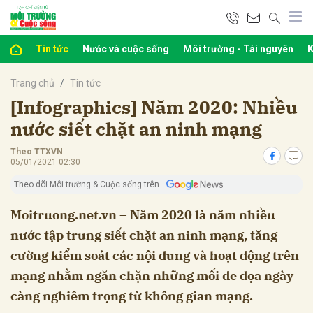
Tin tức
Nước và cuộc sống
Môi trường - Tài nguyên
K
bình luận
Trang chủ
Tin tức
[Infographics] Năm 2020: Nhiều
nước siết chặt an ninh mạng
Theo TTXVN
05/01/2021 02:30
Theo dõi Môi trường & Cuộc sống trên
Moitruong.net.vn – Năm 2020 là năm nhiều
nước tập trung siết chặt an ninh mạng, tăng
Hủy
G
cường kiểm soát các nội dung và hoạt động trên
mạng nhằm ngăn chặn những mối đe dọa ngày
càng nghiêm trọng từ không gian mạng.