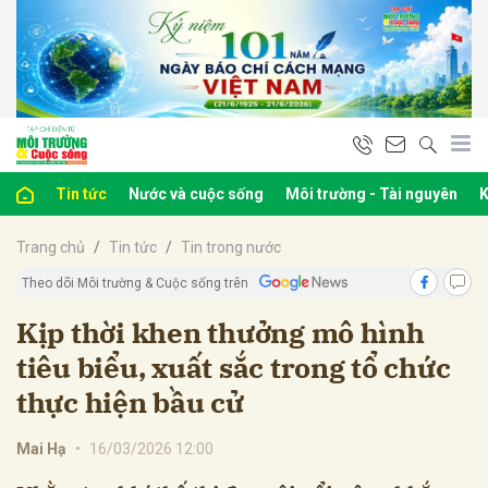
bình luận
Tin tức
Nước và cuộc sống
Môi trường - Tài nguyên
K
Trang chủ
Tin tức
Tin trong nước
Theo dõi Môi trường & Cuộc sống trên
Kịp thời khen thưởng mô hình
tiêu biểu, xuất sắc trong tổ chức
Hủy
G
thực hiện bầu cử
Mai Hạ
•
16/03/2026 12:00