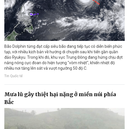
Bão Dolphin từng đạt cấp siêu bão đang tiếp tục có diễn biến phức
tạp, với nhiều kịch bản về hướng di chuyển sau khi tiến gần quần
đảo Ryukyu. Trong khi đó, khu vực Trung Đông đang hứng chịu đợt
nắng nóng cực đoan do hiện tượng "vòm nhiệt", khiến nhiệt độ
nhiều nơi tăng lên sát và vượt ngưỡng 50 độ C.
Tin Quốc tế
Mưa lũ gây thiệt hại nặng ở miền núi phía
Bắc