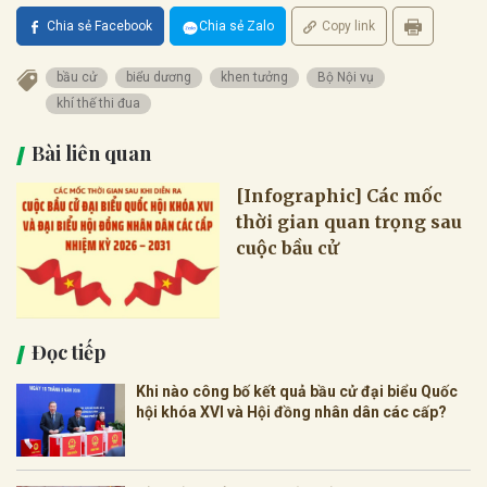
Chia sẻ Facebook
Chia sẻ Zalo
Copy link
bầu cử
biểu dương
khen tưởng
Bộ Nội vụ
khí thế thi đua
Bài liên quan
[Infographic] Các mốc
thời gian quan trọng sau
cuộc bầu cử
Đọc tiếp
Khi nào công bố kết quả bầu cử đại biểu Quốc
hội khóa XVI và Hội đồng nhân dân các cấp?