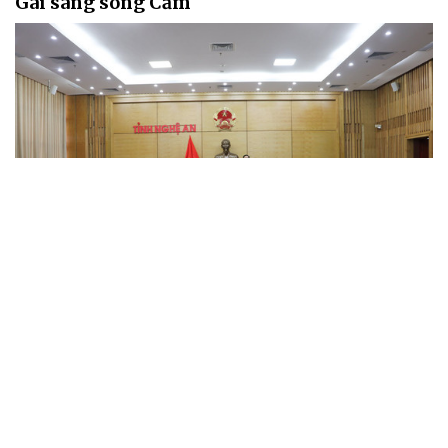
Gai sang sông Cấm
UBND tỉnh Nghệ An vừa thống nhất lựa chọn phương án đầu tư hệ
thống điều chuyển nguồn tiếp nhận nước thải sau xử lý từ kênh Kẻ
Gai sang sông Cấm nhằm nâng cao chất lượng nước mặt lưu vực
sông Đào, sông Cầu Đước, góp phần hoàn thiện hạ tầng kỹ thuật,
thu hút đầu tư và thúc đẩy phát triển kinh tế - xã hội.
Tài nguyên nước