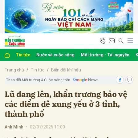
bình luận
Tin tức
Nước và cuộc sống
Môi trường - Tài nguyên
K
Trang chủ
Tin tức
Biến đổi khí hậu
Theo dõi Môi trường & Cuộc sống trên
Lũ đang lên, khẩn trương bảo vệ
các điểm đê xung yếu ở 3 tỉnh,
Hủy
G
thành phố
Anh Minh
•
02/07/2025 11:00