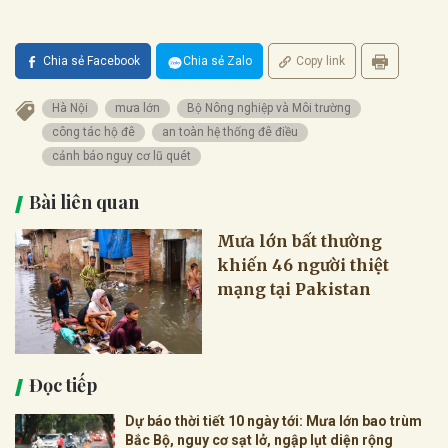
Chia sẻ Facebook
Chia sẻ Zalo
Copy link
Hà Nội
mưa lớn
Bộ Nông nghiệp và Môi trường
công tác hộ đê
an toàn hệ thống đê điều
cảnh báo nguy cơ lũ quét
Bài liên quan
Mưa lớn bất thường
khiến 46 người thiệt
mạng tại Pakistan
Đọc tiếp
Dự báo thời tiết 10 ngày tới: Mưa lớn bao trùm
Bắc Bộ, nguy cơ sạt lở, ngập lụt diện rộng