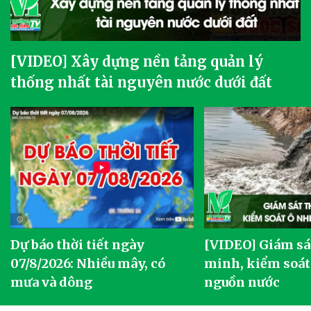
[VIDEO] Xây dựng nền tảng quản lý
thống nhất tài nguyên nước dưới đất
Dự báo thời tiết ngày
[VIDEO] Giám sá
07/8/2026: Nhiều mây, có
minh, kiểm soát
mưa và dông
nguồn nước