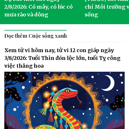
2/8/2026: Có mây, có lúc có
chí Môi trường 
mưa rào và dông
sống
Đọc thêm Cuộc sống xanh
Xem tử vi hôm nay, tử vi 12 con giáp ngày
3/8/2026: Tuổi Thìn đón lộc lớn, tuổi Tỵ công
việc thăng hoa