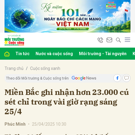
bình luận
Tin tức
Nước và cuộc sống
Môi trường - Tài nguyên
K
Trang chủ
Cuộc sống xanh
Theo dõi Môi trường & Cuộc sống trên
Miền Bắc ghi nhận hơn 23.000 cú
sét chỉ trong vài giờ rạng sáng
Hủy
G
25/4
Phúc Minh
•
25/04/2025 10:30