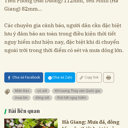
Tiền Phong (Hải Dương) 112mm, Yên Minh (Hà
Giang) 82mm...
Các chuyên gia cảnh báo, người dân cần đặc biệt
lưu ý đảm bảo an toàn trong điều kiện thời tiết
nguy hiểm như hiện nay, đặc biệt khi di chuyển
ngoài trời trong thời điểm có sét và mưa dông lớn.
Chia sẻ Facebook
Chia sẻ Zalo
Copy link
Miền Bắc
cú sét
Khí tượng Thủy văn Quốc gia
mưa lớn
dông sét
thời tiết nguy hiểm
Bài liên quan
Hà Giang: Mưa đá, dông