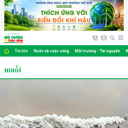
Tin tức
Nước và cuộc sống
Môi trường - Tài nguyên
K
muỗi