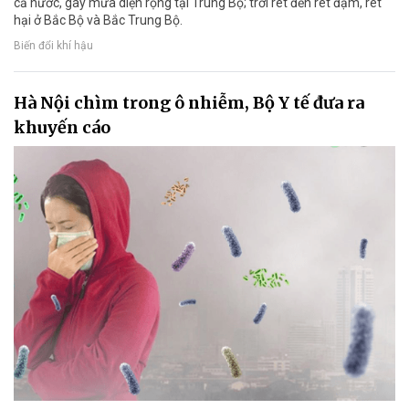
cả nước, gây mưa diện rộng tại Trung Bộ; trời rét đến rét đậm, rét
hại ở Bắc Bộ và Bắc Trung Bộ.
Biến đổi khí hậu
Hà Nội chìm trong ô nhiễm, Bộ Y tế đưa ra
khuyến cáo