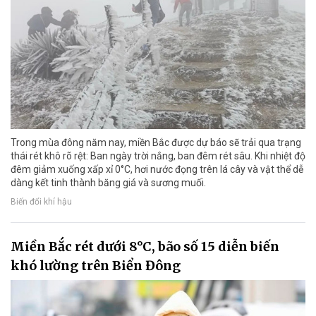
Trong mùa đông năm nay, miền Bắc được dự báo sẽ trải qua trạng
thái rét khô rõ rệt: Ban ngày trời nắng, ban đêm rét sâu. Khi nhiệt độ
đêm giảm xuống xấp xỉ 0°C, hơi nước đọng trên lá cây và vật thể dễ
dàng kết tinh thành băng giá và sương muối.
Biến đổi khí hậu
Miền Bắc rét dưới 8°C, bão số 15 diễn biến
khó lường trên Biển Đông