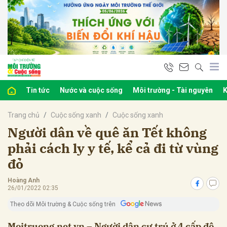
bình luận
Tin tức
Nước và cuộc sống
Môi trường - Tài nguyên
K
Trang chủ
Cuộc sống xanh
Cuộc sống xanh
Người dân về quê ăn Tết không
phải cách ly y tế, kể cả đi từ vùng
đỏ
Hủy
G
Hoàng Anh
26/01/2022 02:35
Theo dõi Môi trường & Cuộc sống trên
Moitruong.net.vn – Người dân cư trú ở 4 cấp độ