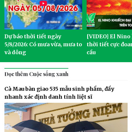
Dự báo thời tiết ngày
[VIDEO] El Nino
5/8/2026: Có mưa vừa, mưa to
thời tiết cực đoa
và dông
cầu
Đọc thêm Cuộc sống xanh
Cà Mau bàn giao 535 mẫu sinh phẩm, đẩy
nhanh xác định danh tính liệt sĩ