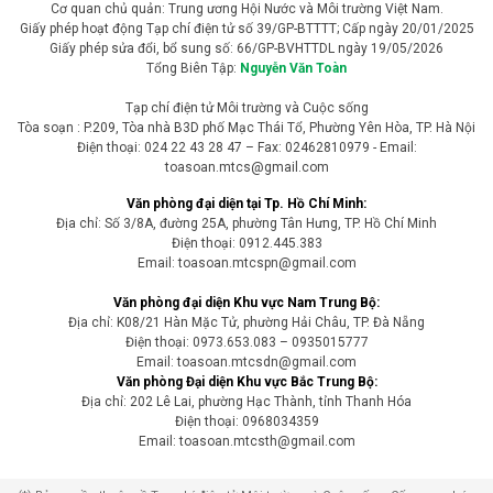
Cơ quan chủ quản: Trung ương Hội Nước và Môi trường Việt Nam.
Giấy phép hoạt động Tạp chí điện tử số 39/GP-BTTTT; Cấp ngày 20/01/2025
Giấy phép sửa đổi, bổ sung số: 66/GP-BVHTTDL ngày 19/05/2026
Tổng Biên Tập:
Nguyễn Văn Toàn
Tạp chí điện tử Môi trường và Cuộc sống
Tòa soạn : P.209, Tòa nhà B3D phố Mạc Thái Tổ, Phường Yên Hòa, TP. Hà Nội
Điện thoại: 024 22 43 28 47 – Fax: 02462810979 - Email:
toasoan.mtcs@gmail.com
Văn phòng đại diện tại Tp. Hồ Chí Minh:
Địa chỉ: Số 3/8A, đường 25A, phường Tân Hưng, TP. Hồ Chí Minh
Điện thoại: 0912.445.383
Email: toasoan.mtcspn@gmail.com
Văn phòng đại diện Khu vực Nam Trung Bộ:
Địa chỉ: K08/21 Hàn Mặc Tử, phường Hải Châu, TP. Đà Nẵng
Điện thoại: 0973.653.083 – 0935015777
Email: toasoan.mtcsdn@gmail.com
Văn phòng Đại diện Khu vực Bắc Trung Bộ:
Địa chỉ: 202 Lê Lai, phường Hạc Thành, tỉnh Thanh Hóa
Điện thoại: 0968034359
Email: toasoan.mtcsth@gmail.com