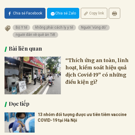
Chia sẻ Facebook
Chia sẻ Zalo
Copy link
Bộ Y tế
không phải cách ly y tế
Người 'vùng đỏ'
người dân về quê ăn Tết
Bài liên quan
“Thích ứng an toàn, linh
hoạt, kiểm soát hiệu quả
dịch Covid-19” có những
điều kiện gì?
Đọc tiếp
13 nhóm đối tượng được ưu tiên tiêm vaccine
COVID-19 tại Hà Nội