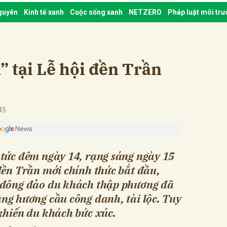
nguyên
Kinh tế xanh
Cuộc sống xanh
NETZERO
Pháp luật môi tr
 tại Lễ hội đền Trần
45
 tức đêm ngày 14, rạng sáng ngày 15
đền Trần mới chính thức bắt đầu,
 đông đảo du khách thập phương đã
ng hương cầu công danh, tài lộc. Tuy
khiến du khách bức xúc.