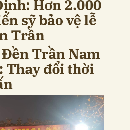
ịnh: Hơn 2.000
iến sỹ bảo vệ lễ
ền Trần
i Đền Trần Nam
 Thay đổi thời
ấn