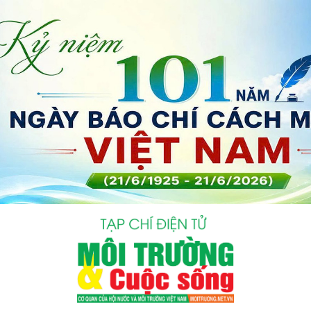
bình luận
Hủy
G