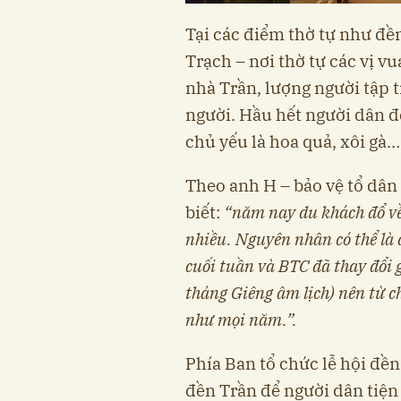
Tại các điểm thờ tự như đề
Trạch – nơi thờ tự các vị v
nhà Trần, lượng người tập 
người. Hầu hết người dân đ
chủ yếu là hoa quả, xôi gà…
Theo anh H – bảo vệ tổ dân
biết:
“năm nay du khách đổ về
nhiều. Nguyên nhân có thể là 
cuối tuần và BTC đã thay đổi 
tháng Giêng âm lịch) nên từ c
như mọi năm.”.
Phía Ban tổ chức lễ hội đền
đền Trần để người dân tiện