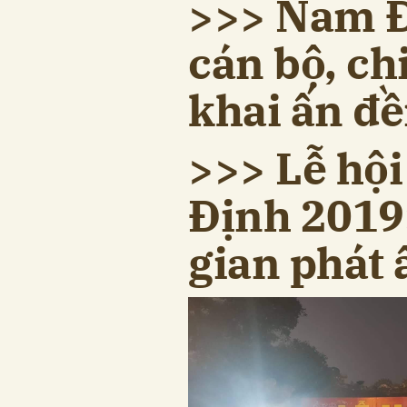
>>> Nam Đ
cán bộ, ch
khai ấn đ
>>> Lễ hộ
Định 2019:
gian phát 