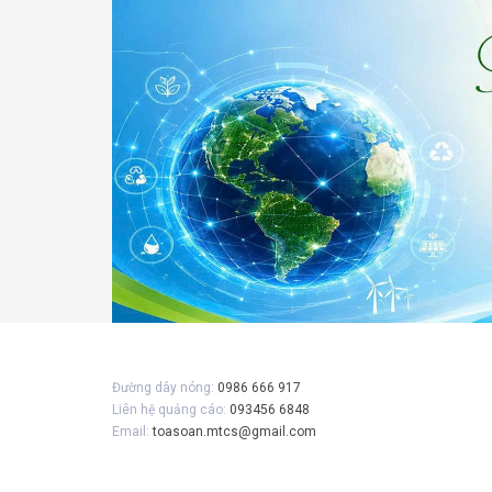
Gửi 
Đường dây nóng:
0986 666 917
Liên hệ quảng cáo:
093456 6848
Email:
toasoan.mtcs@gmail.com