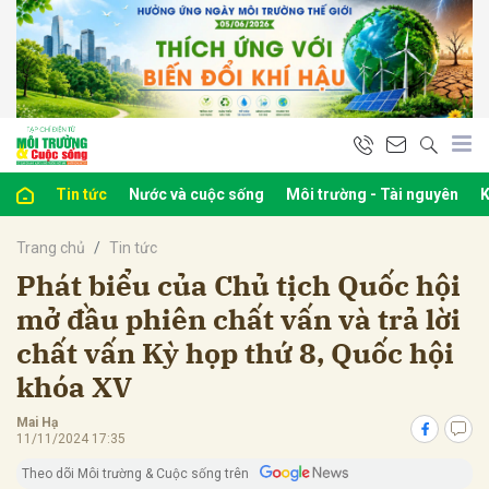
bình luận
Tin tức
Nước và cuộc sống
Môi trường - Tài nguyên
K
Trang chủ
Tin tức
Phát biểu của Chủ tịch Quốc hội
mở đầu phiên chất vấn và trả lời
chất vấn Kỳ họp thứ 8, Quốc hội
Hủy
G
khóa XV
Mai Hạ
11/11/2024 17:35
Theo dõi Môi trường & Cuộc sống trên