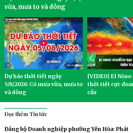
vừa, mưa to và dông
Dự báo thời tiết ngày
[VIDEO] El Nino
5/8/2026: Có mưa vừa, mưa to
thời tiết cực đoa
và dông
cầu
Đọc thêm Tin tức
Đảng bộ Doanh nghiệp phường Yên Hòa: Phát