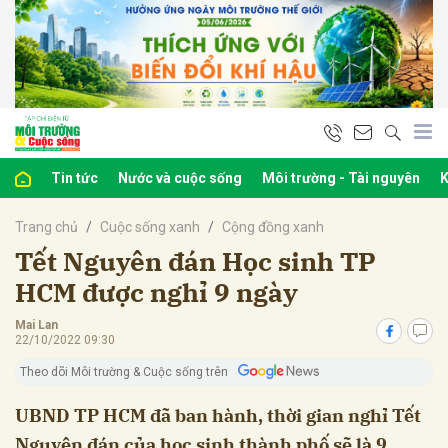
bình luận
Tin tức
Nước và cuộc sống
Môi trường - Tài nguyên
K
Trang chủ
Cuộc sống xanh
Cộng đồng xanh
Tết Nguyên đán Học sinh TP
HCM được nghỉ 9 ngày
Mai Lan
Hủy
G
22/10/2022 09:30
Theo dõi Môi trường & Cuộc sống trên
UBND TP HCM đã ban hành, thời gian nghỉ Tết
Nguyên đán của học sinh thành phố sẽ là 9