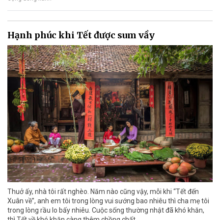
Hạnh phúc khi Tết được sum vầy
Thuở ấy, nhà tôi rất nghèo. Năm nào cũng vậy, mỗi khi “Tết đến
Xuân về”, anh em tôi trong lòng vui sướng bao nhiêu thì cha mẹ tôi
trong lòng rầu lo bấy nhiêu. Cuộc sống thường nhật đã khó khăn,
thì Tết về khó khăn càng thêm chồng chất.