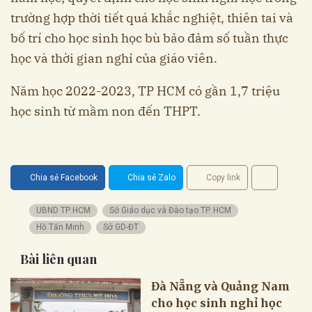
trường hợp thời tiết quá khắc nghiệt, thiên tai và
bố trí cho học sinh học bù bảo đảm số tuần thực
học và thời gian nghỉ của giáo viên.
Năm học 2022-2023, TP HCM có gần 1,7 triệu
học sinh từ mầm non đến THPT.
Chia sẻ Facebook
Chia sẻ Zalo
Copy link
UBND TP HCM
Sở Giáo dục và Đào tạo TP. HCM
Hồ Tấn Minh
Sở GD-ĐT
Bài liên quan
Đà Nẵng và Quảng Nam
cho học sinh nghỉ học