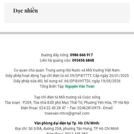
Đọc nhiều
Đường dây nóng:
0986 666 917
Liên hệ quảng cáo:
093456 6848
Cơ quan chủ quản: Trung ương Hội Nước và Môi trường Việt Nam.
Giấy phép hoạt động Tạp chí điện tử số 39/GP-BTTTT; Cấp ngày 20/01/2025
Giấy phép sửa đổi, bổ sung số: 66/GP-BVHTTDL ngày 19/05/2026
Tổng Biên Tập:
Nguyễn Văn Toàn
Tạp chí điện tử Môi trường và Cuộc sống
Tòa soạn : P.209, Tòa nhà B3D phố Mạc Thái Tổ, Phường Yên Hòa, TP. Hà Nội
Điện thoại: 024 22 43 28 47 – Fax: 02462810979 - Email:
toasoan.mtcs@gmail.com
Văn phòng đại diện tại Tp. Hồ Chí Minh:
Địa chỉ: Số 3/8A, đường 25A, phường Tân Hưng, TP. Hồ Chí Minh