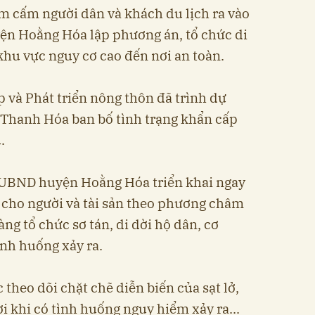
m cấm người dân và khách du lịch ra vào
yện Hoằng Hóa lập phương án, tổ chức di
khu vực nguy cơ cao đến nơi an toàn.
 và Phát triển nông thôn đã trình dự
Thanh Hóa ban bố tình trạng khẩn cấp
.
 UBND huyện Hoằng Hóa triển khai ngay
 cho người và tài sản theo phương châm
sàng tổ chức sơ tán, di dời hộ dân, cơ
ình huống xảy ra.
 theo dõi chặt chẽ diễn biến của sạt lở,
i khi có tình huống nguy hiểm xảy ra...