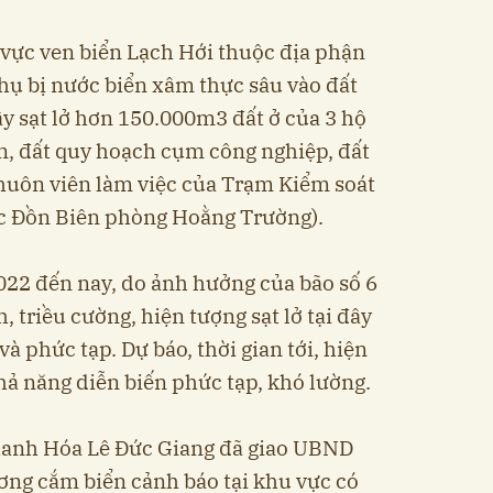
 vực ven biển Lạch Hới thuộc địa phận
hụ bị nước biển xâm thực sâu vào đất
gây sạt lở hơn 150.000m3 đất ở của 3 hộ
ản, đất quy hoạch cụm công nghiệp, đất
 khuôn viên làm việc của Trạm Kiểm soát
c Đồn Biên phòng Hoằng Trường).
2022 đến nay, do ảnh hưởng của bão số 6
, triều cường, hiện tượng sạt lở tại đây
à phức tạp. Dự báo, thời gian tới, hiện
hả năng diễn biến phức tạp, khó lường.
hanh Hóa Lê Đức Giang đã giao UBND
ng cắm biển cảnh báo tại khu vực có