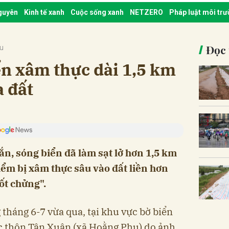
nguyên
Kinh tế xanh
Cuộc sống xanh
NETZERO
Pháp luật môi tr
Đọc 
ậu
n xâm thực dài 1,5 km
a đất
ắn, sóng biển đã làm sạt lở hơn 1,5 km
iểm bị xâm thực sâu vào đất liền hơn
ốt chửng".
tháng 6-7 vừa qua, tại khu vực bờ biển
ộc thôn Tân Xuân (xã Hoằng Phụ) do ảnh