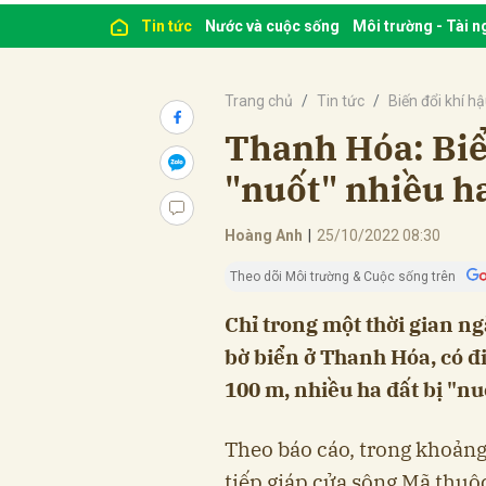
Tin tức
Nước và cuộc sống
Môi trường - Tài 
Trang chủ
Tin tức
Biến đổi khí h
Thanh Hóa: Biể
"nuốt" nhiều h
Hoàng Anh
|
25/10/2022 08:30
Theo dõi Môi trường & Cuộc sống trên
Chỉ trong một thời gian ng
bờ biển ở Thanh Hóa, có đ
100 m, nhiều ha đất bị "nu
Theo báo cáo, trong khoảng 
tiếp giáp cửa sông Mã thu