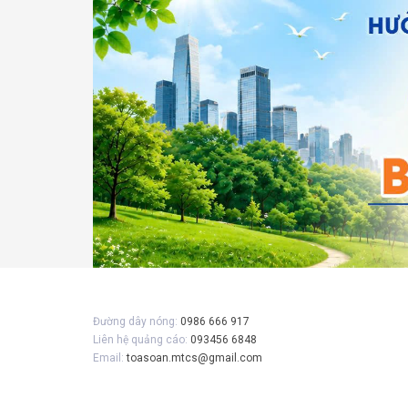
Gửi 
Đường dây nóng:
0986 666 917
Liên hệ quảng cáo:
093456 6848
Email:
toasoan.mtcs@gmail.com