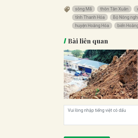
sông Mã
thôn Tân Xuân
tỉnh Thanh Hóa
Bộ Nông nghi
huyện Hoằng Hóa
biển Hoằn
Bài liên quan