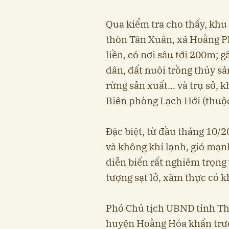
Qua kiểm tra cho thấy, khu
thôn Tân Xuân, xã Hoằng P
liền, có nơi sâu tới 200m; 
dân, đất nuôi trồng thủy s
rừng sản xuất... và trụ sở,
Biên phòng Lạch Hới (thuộ
Đặc biệt, từ đầu tháng 10/
và không khí lạnh, gió mạnh
diễn biến rất nghiêm trọng v
tượng sạt lở, xâm thực có k
Phó Chủ tịch UBND tỉnh T
huyện Hoằng Hóa khẩn trươ