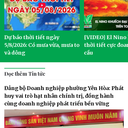
Dự báo thời tiết ngày
[VIDEO] El Nino
5/8/2026: Có mưa vừa, mưa to
thời tiết cực đoa
và dông
cầu
Đọc thêm Tin tức
Đảng bộ Doanh nghiệp phường Yên Hòa: Phát
huy vai trò hạt nhân chính trị, đồng hành
cùng doanh nghiệp phát triển bền vững