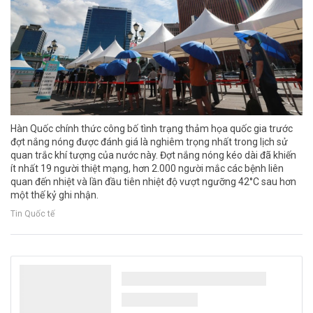
Hàn Quốc chính thức công bố tình trạng thảm họa quốc gia trước
đợt nắng nóng được đánh giá là nghiêm trọng nhất trong lịch sử
quan trắc khí tượng của nước này. Đợt nắng nóng kéo dài đã khiến
ít nhất 19 người thiệt mạng, hơn 2.000 người mắc các bệnh liên
quan đến nhiệt và lần đầu tiên nhiệt độ vượt ngưỡng 42°C sau hơn
một thế kỷ ghi nhận.
Tin Quốc tế
Dự thảo Luật Bảo vệ môi trường 2026 - Bài 7:
Gỡ điểm nghẽn chồng chéo giữa ĐTM và
GPMT: Từ tiền kiểm nhiều tầng đến quản lý