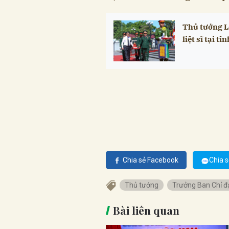
Thủ tướng Lê
liệt sĩ tại t
Chia sẻ Facebook
Chia s
Thủ tướng
Trưởng Ban Chỉ đ
Bài liên quan