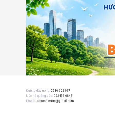
Gửi 
Đường dây nóng:
0986 666 917
Liên hệ quảng cáo:
093456 6848
Email:
toasoan.mtcs@gmail.com