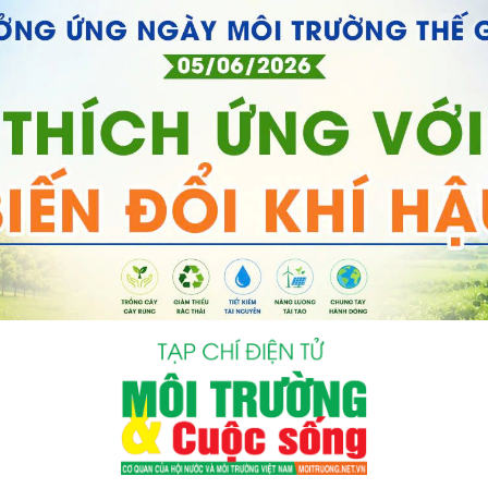
bình luận
Hủy
G