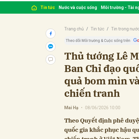
Tin tức
Nước và cuộc sống
Môi trường - Tài 
Trang chủ
Tin tức
Tin trong nướ
Theo dõi Môi trường & Cuộc sống trên
Thủ tướng Lê 
Ban Chỉ đạo qu
quả bom mìn và
chiến tranh
Mai Hạ
•
08/06/2026 10:00
Theo Quyết định phê duyệ
quốc gia khắc phục hậu qu
chiến tranh ở Việt Nam, 