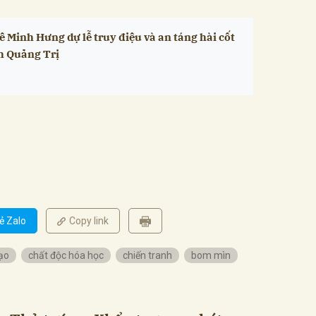
 Minh Hưng dự lễ truy điệu và an táng hài cốt
ỉnh Quảng Trị
ẻ Zalo
Copy link
ạo
chất độc hóa học
chiến tranh
bom mìn