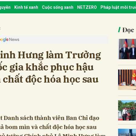
nguyên
Kinh tế xanh
Cuộc sống xanh
NETZERO
Pháp luật môi tr
Đọc 
c
Minh Hưng làm Trưởng
ốc gia khắc phục hậu
 chất độc hóa học sau
t Danh sách thành viên Ban Chỉ đạo
ả bom mìn và chất độc hóa học sau
Thủ tướng Chính phủ Lê Minh Hưng làm