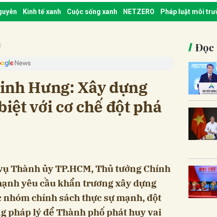
nguyên
Kinh tế xanh
Cuộc sống xanh
NETZERO
Pháp luật môi tr
Đọc 
c
inh Hưng: Xây dựng
biệt với cơ chế đột phá
 vụ Thành ủy TP.HCM, Thủ tướng Chính
ạnh yêu cầu khẩn trương xây dựng
ác nhóm chính sách thực sự mạnh, đột
ng pháp lý để Thành phố phát huy vai