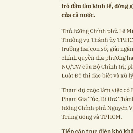
trò đầu tàu kinh tế, đóng 
của cả nước.
Thủ tướng Chính phủ Lê Mi
Thường vụ Thành ủy TP.HCM
trưởng hai con số; giải ng
chính quyền địa phương hai
NQ/TW của Bộ Chính trị; ph
Luật Đô thị đặc biệt và xử 
Tham dự cuộc làm việc có 
Phạm Gia Túc, Bí thư Thà
tướng Chính phủ Nguyễn Vă
Trung ương và TPHCM.
Tiếp cận trực diện khó kh