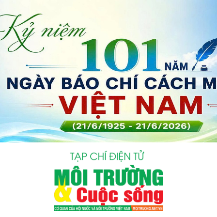
bình luận
Hủy
G