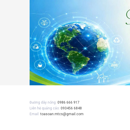
Gửi 
Đường dây nóng:
0986 666 917
Liên hệ quảng cáo:
093456 6848
Email:
toasoan.mtcs@gmail.com