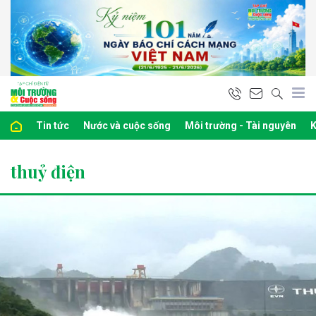
Tin tức
Nước và cuộc sống
Môi trường - Tài nguyên
K
thuỷ điện