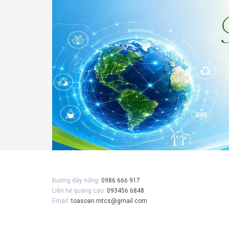
Gửi 
Đường dây nóng:
0986 666 917
Liên hệ quảng cáo:
093456 6848
Email:
toasoan.mtcs@gmail.com