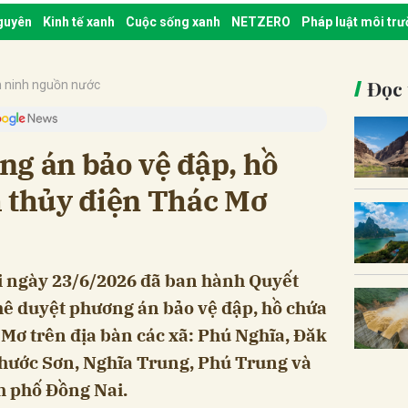
nguyên
Kinh tế xanh
Cuộc sống xanh
NETZERO
Pháp luật môi tr
Đọc 
 ninh nguồn nước
ng án bảo vệ đập, hồ
h thủy điện Thác Mơ
 ngày 23/6/2026 đã ban hành Quyết
 duyệt phương án bảo vệ đập, hồ chứa
 Mơ trên địa bàn các xã: Phú Nghĩa, Đăk
hước Sơn, Nghĩa Trung, Phú Trung và
 phố Đồng Nai.