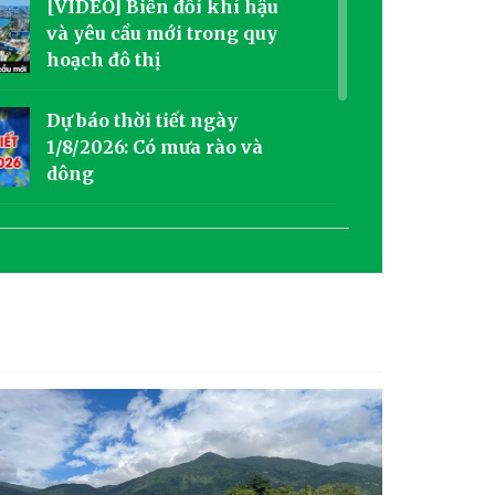
[VIDEO] Biến đổi khí hậu
và yêu cầu mới trong quy
hoạch đô thị
Dự báo thời tiết ngày
1/8/2026: Có mưa rào và
dông
Dự báo thời tiết ngày
31/07/2026: Sáng có mưa và
rải rác có dông