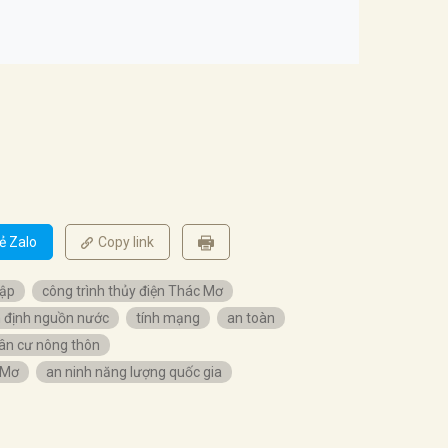
ẻ Zalo
Copy link
đập
công trình thủy điện Thác Mơ
 định nguồn nước
tính mạng
an toàn
ân cư nông thôn
 Mơ
an ninh năng lượng quốc gia