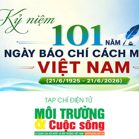
bình luận
Hủy
G