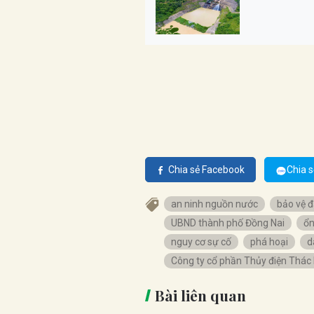
Chia sẻ Facebook
Chia s
an ninh nguồn nước
bảo vệ 
UBND thành phố Đồng Nai
ổn
nguy cơ sự cố
phá hoại
d
Công ty cổ phần Thủy điện Thác
Bài liên quan