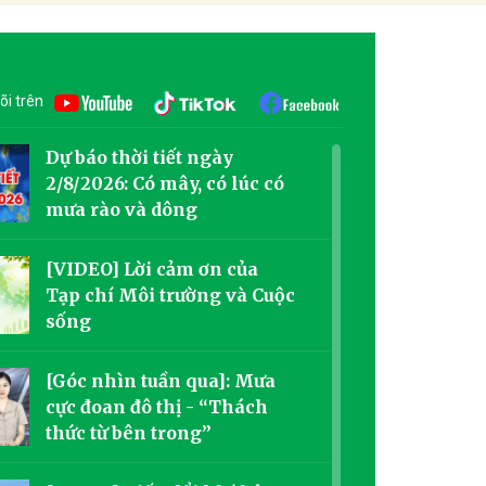
õi trên
Dự báo thời tiết ngày
2/8/2026: Có mây, có lúc có
mưa rào và dông
[VIDEO] Lời cảm ơn của
Tạp chí Môi trường và Cuộc
sống
[Góc nhìn tuần qua]: Mưa
cực đoan đô thị - “Thách
thức từ bên trong”