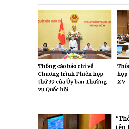
Thông cáo báo chí về
Thôn
Chương trình Phiên họp
họp 
thứ 39 của Ủy ban Thường
XV
vụ Quốc hội
"Thẻ
tên 