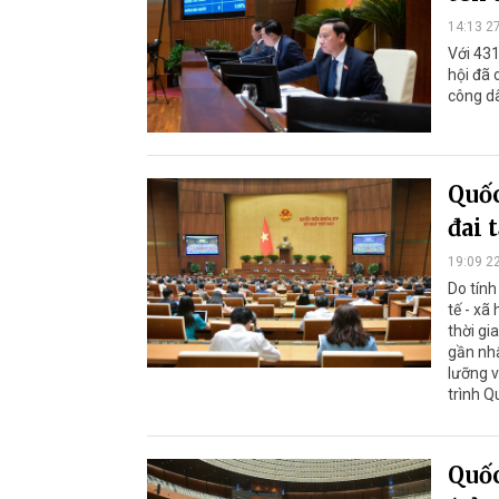
14:13 2
Với 431
hội đã 
công dâ
Quốc
đai 
19:09 2
Do tính 
tế - xã
thời gi
gần nhâ
lưỡng 
trình Q
Quốc