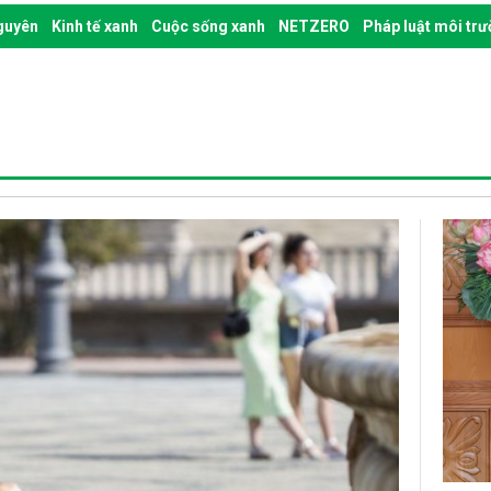
nguyên
Kinh tế xanh
Cuộc sống xanh
NETZERO
Pháp luật môi tr