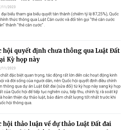
7/11/2023
 đại biểu tham gia biểu quyết tán thành (chiếm tỷ lệ 87,25%), Quốc
chính thức thông qua Luật Căn cước và đổi tên gọi "thẻ căn cước
n" thành "thẻ căn cước" .
 hội quyết định chưa thông qua Luật Đất
tại Kỳ họp này
2/11/2023
chất đặc biệt quan trọng, tác động rất lớn đến các hoạt động kinh
 hội và đời sống của người dân, nên Quốc hội quyết định điều chỉnh
an thông qua dự án Luật Đất đai (sửa đổi) từ kỳ họp này sang kỳ họp
́t của Quốc hội để tiếp tục nghiên cứu, tiếp thu, chỉnh lý, rà soát kỹ
và hoàn thiện dự thảo luật, bảo đảm chất lượng tốt nhất trước khi
uốc hội thông qua.
 hội thảo luận về dự thảo Luật Đất đai