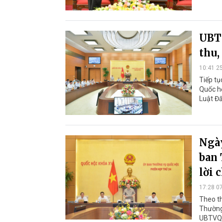
UBTV
thu,
10:41 2
Tiếp tụ
Quốc hộ
Luật Đấ
Ngày
ban 
lời 
17:28 0
Theo t
Thường 
UBTVQH 