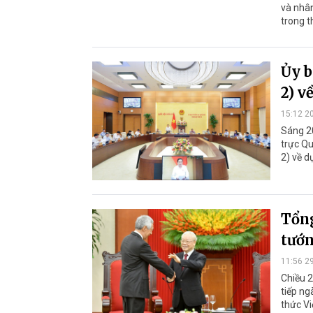
và nhâ
trong th
Ủy b
2) v
15:12 2
Sáng 20
trực Qu
2) về d
Tổng
tướn
11:56 2
Chiều 2
tiếp ng
thức Vi