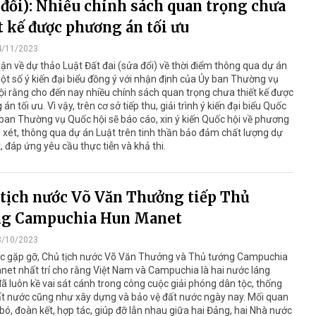
 đổi): Nhiều chính sách quan trọng chưa
t kế được phương án tối ưu
4/11/2023
ận về dự thảo Luật Đất đai (sửa đổi) về thời điểm thông qua dự án
ột số ý kiến đại biểu đồng ý với nhận định của Ủy ban Thường vụ
i rằng cho đến nay nhiều chính sách quan trọng chưa thiết kế được
án tối ưu. Vì vậy, trên cơ sở tiếp thu, giải trình ý kiến đại biểu Quốc
 ban Thường vụ Quốc hội sẽ báo cáo, xin ý kiến Quốc hội về phương
xét, thông qua dự án Luật trên tinh thần bảo đảm chất lượng dự
, đáp ứng yêu cầu thực tiễn và khả thi.
tịch nước Võ Văn Thưởng tiếp Thủ
ng Campuchia Hun Manet
8/10/2023
ộc gặp gỡ, Chủ tịch nước Võ Văn Thưởng và Thủ tướng Campuchia
et nhất trí cho rằng Việt Nam và Campuchia là hai nước láng
đã luôn kề vai sát cánh trong công cuộc giải phóng dân tộc, thống
ất nước cũng như xây dựng và bảo vệ đất nước ngày nay. Mối quan
bó, đoàn kết, hợp tác, giúp đỡ lẫn nhau giữa hai Đảng, hai Nhà nước