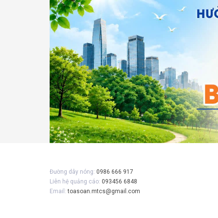
Đường dây nóng:
0986 666 917
Liên hệ quảng cáo:
093456 6848
Email:
toasoan.mtcs@gmail.com