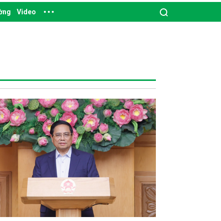
ường
Video