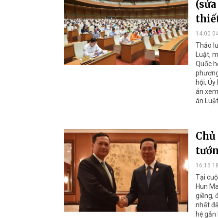
(sửa
thiế
14:00 0
Thảo lu
Luật, m
Quốc hộ
phương 
hội, Ủy
án xem 
án Luật
Chủ 
tướ
16:15 1
Tại cu
Hun Man
giềng, 
nhất đ
hệ gắn 