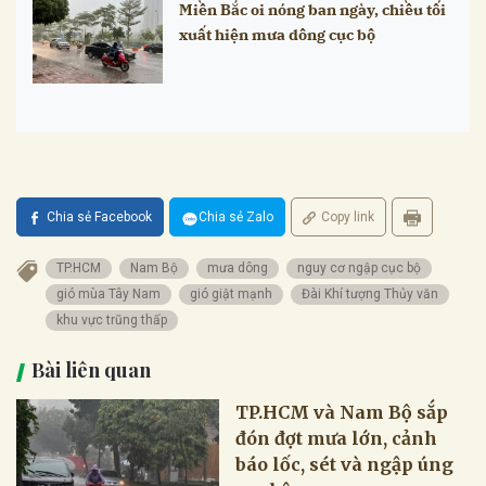
Miền Bắc oi nóng ban ngày, chiều tối
xuất hiện mưa dông cục bộ
Chia sẻ Facebook
Chia sẻ Zalo
Copy link
TP.HCM
Nam Bộ
mưa dông
nguy cơ ngập cục bộ
gió mùa Tây Nam
gió giật mạnh
Đài Khí tượng Thủy văn
khu vực trũng thấp
Bài liên quan
TP.HCM và Nam Bộ sắp
đón đợt mưa lớn, cảnh
báo lốc, sét và ngập úng