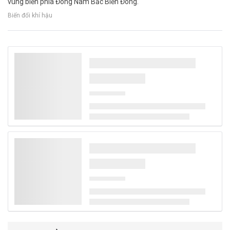
vùng biển phía Đông Nam Bắc Biển Đông.
Biến đổi khí hậu
Thủ tướng Lê Minh Hưng làm Trưởng Ban
Chỉ đạo TW về phát triển khoa học, công
nghệ, đổi mới sáng tạo và chuyển đổi số