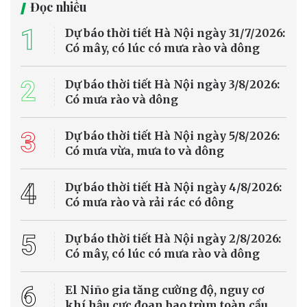
Bộ Chính trị quyết định phân công, kiện toàn Ban Chỉ đạo Trung
ương về phát triển khoa học, công nghệ, đổi mới sáng tạo và
chuyển đổi số gồm 31 đồng chí, trong đó Thủ tướng Lê Minh Hưng
làm Trưởng Ban.
Tin trong nước
Nhiều tuyến sông huyết mạch ở châu Âu cạn
nước vì nắng nóng cực đoan