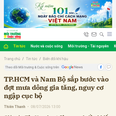
bình luận
Tin tức
Nước và cuộc sống
Môi trường - Tài nguyên
K
Trang chủ
Tin tức
Biến đổi khí hậu
Theo dõi Môi trường & Cuộc sống trên
TP.HCM và Nam Bộ sắp bước vào
đợt mưa dông gia tăng, nguy cơ
Hủy
G
ngập cục bộ
Thiên Thanh
•
08/07/2026 13:00