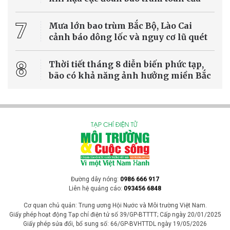
Các đợt nắng nóng kéo dài tại châu Âu đang khiến mực nước trên
nhiều con sông lớn giảm xuống mức rất thấp, gây ảnh hưởng
nghiêm trọng đến hoạt động vận tải, sản xuất năng lượng và chuỗi
cung ứng, đồng thời đặt ra thách thức lớn trong thích ứng với biến
đổi khí hậu.
Tin Quốc tế
[VIDEO] El Nino khuếch đại thời tiết cực đoan
trên toàn cầu