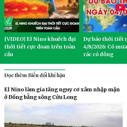
[VIDEO] El Nino khuếch đại
Dự báo thời tiết
thời tiết cực đoan trên toàn
4/8/2026: Có mưa 
cầu
rác có dông
Đọc thêm Biến đổi khí hậu
El Nino làm gia tăng nguy cơ xâm nhập mặn
ở Đồng bằng sông Cửu Long