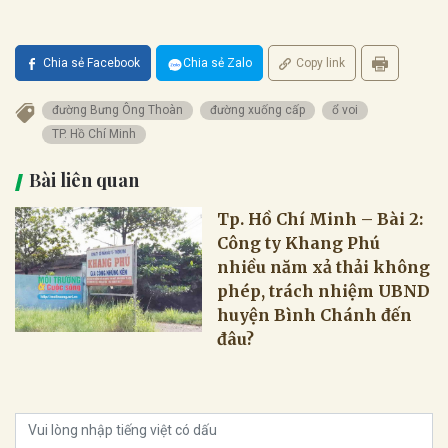
Chia sẻ Facebook
Chia sẻ Zalo
Copy link
đường Bưng Ông Thoàn
đường xuống cấp
ổ voi
TP. Hồ Chí Minh
Bài liên quan
Tp. Hồ Chí Minh – Bài 2:
Công ty Khang Phú
nhiều năm xả thải không
phép, trách nhiệm UBND
huyện Bình Chánh đến
đâu?