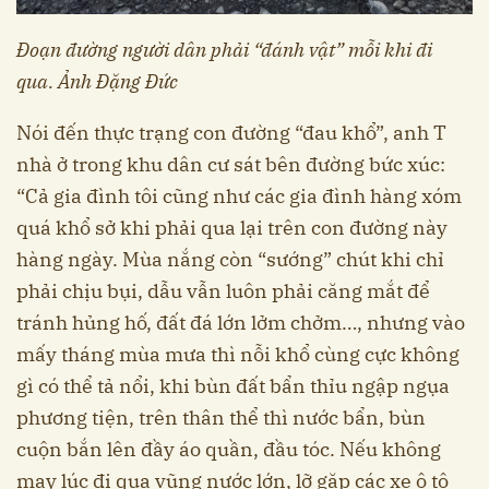
Đoạn đường người dân phải “đánh vật” mỗi khi đi
qua. Ảnh Đặng Đức
Nói đến thực trạng con đường “đau khổ”, anh T
nhà ở trong khu dân cư sát bên đường bức xúc:
“Cả gia đình tôi cũng như các gia đình hàng xóm
quá khổ sở khi phải qua lại trên con đường này
hàng ngày. Mùa nắng còn “sướng” chút khi chỉ
phải chịu bụi, dẫu vẫn luôn phải căng mắt để
tránh hủng hố, đất đá lớn lởm chởm…, nhưng vào
mấy tháng mùa mưa thì nỗi khổ cùng cực không
gì có thể tả nổi, khi bùn đất bẩn thỉu ngập ngụa
phương tiện, trên thân thể thì nước bẩn, bùn
cuộn bắn lên đầy áo quần, đầu tóc. Nếu không
may lúc đi qua vũng nước lớn, lỡ gặp các xe ô tô