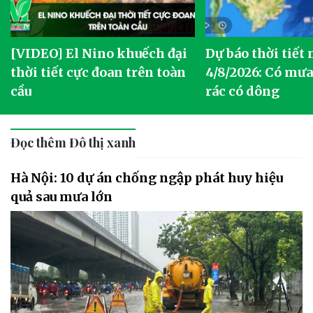
[VIDEO] El Nino khuếch đại
Dự báo thời tiết
thời tiết cực đoan trên toàn
4/8/2026: Có mưa 
cầu
rác có dông
Đọc thêm Đô thị xanh
Hà Nội: 10 dự án chống ngập phát huy hiệu
quả sau mưa lớn