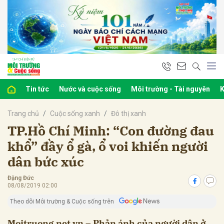
bình luận
Tin tức
Nước và cuộc sống
Môi trường - Tài nguyên
K
Trang chủ
Cuộc sống xanh
Đô thị xanh
TP.Hồ Chí Minh: “Con đường đau
khổ” đầy ổ gà, ổ voi khiến người
dân bức xúc
Hủy
G
Đặng Đức
08/08/2019 02:00
Theo dõi Môi trường & Cuộc sống trên
Moitruong.net.vn – Phản ánh của người dân ở