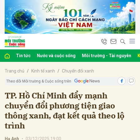
bình luận
Tin tức
Nước và cuộc sống
Môi trường - Tài nguyên
K
Trang chủ
Kinh tế xanh
Chuyển đổi xanh
Theo dõi Môi trường & Cuộc sống trên
TP. Hồ Chí Minh đẩy mạnh
chuyển đổi phương tiện giao
Hủy
G
thông xanh, đạt kết quả theo lộ
trình
Hạ Anh
•
03/12/2025 19:00