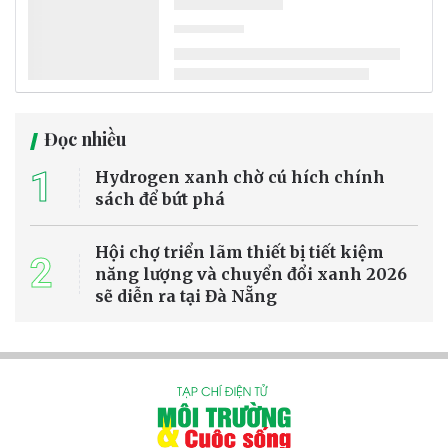
Nhấn mạnh sự cần thiết ban hành Luật, Thứ trưởng Bộ Tư pháp
nêu rõ, dự án Luật được xây dựng nhằm tạo lập khuôn khổ pháp lý
ổn định, đồng bộ và đột phá cho phát triển đô thị, đặc biệt là Thành
phố Hồ Chí Minh, đô thị đặc biệt, các thành phố khác chưa được
công nhận là đô thị đặc biệt và khu kinh tế đặc biệt.
Tài nguyên và phát triển
Bão số 3 Kujira hình thành trên Biển Đông,
Bắc Bộ tiếp tục cảnh báo lũ quét và sạt lở đất