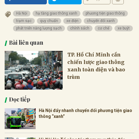
Hà Nội
hạ tầng giao thông xanh
phương tiện giao thông
trạm sạc
quy chuẩn
xe điện
chuyển đổi xanh
phát triển năng lượng sạch
chính sách
cơ chế
xe buýt
Bài liên quan
TP. Hồ Chí Minh cần
chiến lược giao thông
xanh toàn diện và bao
trùm
Đọc tiếp
Hà Nội đẩy nhanh chuyển đổi phương tiện giao
thông “xanh”