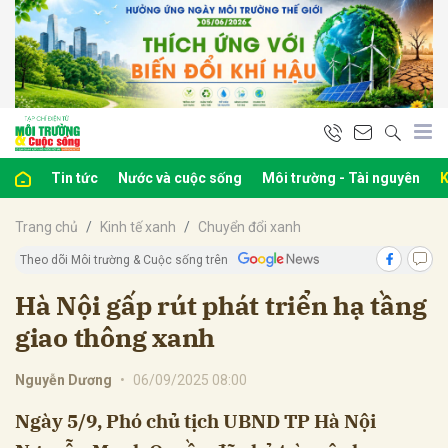
bình luận
Tin tức
Nước và cuộc sống
Môi trường - Tài nguyên
K
Trang chủ
Kinh tế xanh
Chuyển đổi xanh
Theo dõi Môi trường & Cuộc sống trên
Hà Nội gấp rút phát triển hạ tầng
giao thông xanh
Hủy
G
Nguyễn Dương
•
06/09/2025 08:00
Ngày 5/9, Phó chủ tịch UBND TP Hà Nội