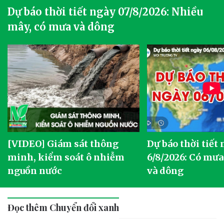
Dự báo thời tiết ngày 07/8/2026: Nhiều
mây, có mưa và dông
[VIDEO] Giám sát thông
Dự báo thời tiết
g
minh, kiểm soát ô nhiễm
6/8/2026: Có mưa
nguồn nước
và dông
Đọc thêm Chuyển đổi xanh