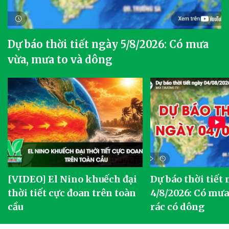
Dự báo thời tiết ngày 5/8/2026: Có mưa
vừa, mưa to và dông
[VIDEO] El Nino khuếch đại
Dự báo thời tiết
thời tiết cực đoan trên toàn
4/8/2026: Có mưa 
cầu
rác có dông