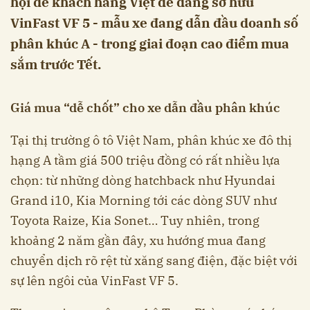
hội để khách hàng Việt dễ dàng sở hữu
VinFast VF 5 - mẫu xe đang dẫn đầu doanh số
phân khúc A - trong giai đoạn cao điểm mua
sắm trước Tết.
Giá mua “dễ chốt” cho xe dẫn đầu phân khúc
Tại thị trường ô tô Việt Nam, phân khúc xe đô thị
hạng A tầm giá 500 triệu đồng có rất nhiều lựa
chọn: từ những dòng hatchback như Hyundai
Grand i10, Kia Morning tới các dòng SUV như
Toyota Raize, Kia Sonet… Tuy nhiên, trong
khoảng 2 năm gần đây, xu hướng mua đang
chuyển dịch rõ rệt từ xăng sang điện, đặc biệt với
sự lên ngôi của VinFast VF 5.