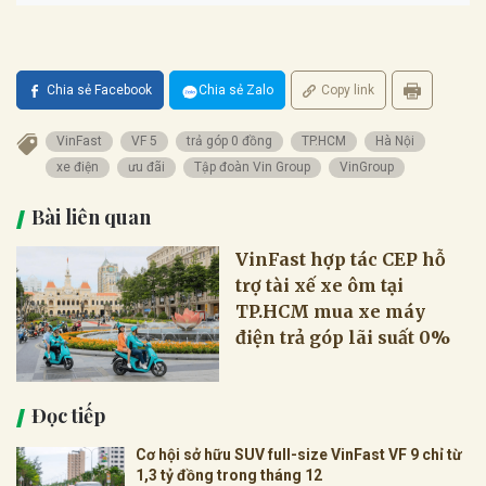
Chia sẻ Facebook
Chia sẻ Zalo
Copy link
VinFast
VF 5
trả góp 0 đồng
TP.HCM
Hà Nội
xe điện
ưu đãi
Tập đoàn Vin Group
VinGroup
Bài liên quan
VinFast hợp tác CEP hỗ
trợ tài xế xe ôm tại
TP.HCM mua xe máy
điện trả góp lãi suất 0%
Đọc tiếp
Cơ hội sở hữu SUV full-size VinFast VF 9 chỉ từ
1,3 tỷ đồng trong tháng 12