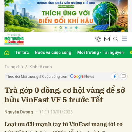
bình luận
Tin tức
Nước và cuộc sống
Môi trường - Tài nguyên
K
Trang chủ
Kinh tế xanh
Theo dõi Môi trường & Cuộc sống trên
Trả góp 0 đồng, cơ hội vàng để sở
hữu VinFast VF 5 trước Tết
Hủy
G
Nguyễn Dương
•
11:11 13/01/2026
Loạt ưu đãi mạnh tay từ VinFast mang tới cơ