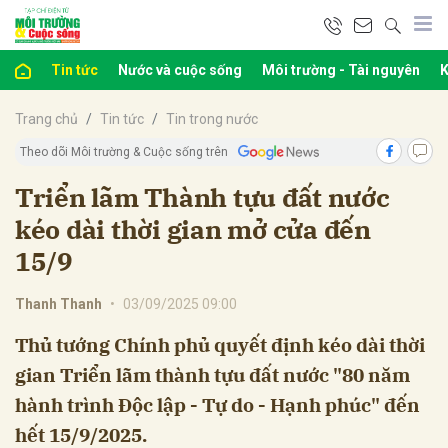
Tin tức
Nước và cuộc sống
Môi trường - Tài nguyên
K
bình luận
Trang chủ
Tin tức
Tin trong nước
Theo dõi Môi trường & Cuộc sống trên
Triển lãm Thành tựu đất nước
kéo dài thời gian mở cửa đến
15/9
Thanh Thanh
•
03/09/2025 09:00
Hủy
G
Thủ tướng Chính phủ quyết định kéo dài thời
gian Triển lãm thành tựu đất nước "80 năm
hành trình Độc lập - Tự do - Hạnh phúc" đến
hết 15/9/2025.