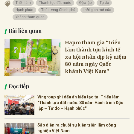
Triển lãm
Thành tựu đất nước
Độc lập
Tự do
Hạnh phúc
Thủ tướng Chính phủ
thời gian mở cửa
khách tham quan
Bài liên quan
Hapro tham gia “triển
lãm thành tựu kinh tế -
xã hội nhân dịp kỷ niệm
80 năm ngày Quốc
khánh Việt Nam”
Đọc tiếp
Vingroup ghi dấu ấn kiến tạo tại Triển lãm
"Thành tựu đất nước: 80 năm Hành trình Độc
lập – Tự do – Hạnh phúc"
Sắp diễn ra chuỗi sự kiện triển lãm công
nghiệp Việt Nam