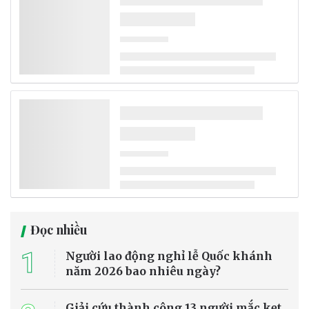
Liên hợp quốc (LHQ) cảnh báo hiện tượng El Nino gia tăng có thể
khiến thêm khoảng 49 triệu người trên thế giới rơi vào tình trạng
thiếu lương thực nghiêm trọng, nâng tổng số người đối mặt với nạn
đói cấp tính lên khoảng 274 triệu vào cuối năm 2027.
Biến đổi khí hậu