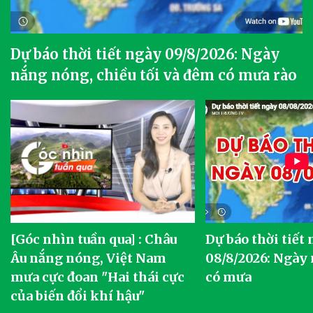
Dự báo thời tiết ngày 09/8/2026: Ngày
nắng nóng, chiều tối và đêm có mưa rào
[Góc nhìn tuần qua] : Châu
Dự báo thời tiết
o
Âu nắng nóng, Việt Nam
08/8/2026: Ngày
mưa cực đoan "Hai thái cực
có mưa
của biến đổi khí hậu"