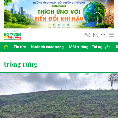
Tin tức
Nước và cuộc sống
Môi trường - Tài nguyên
K
trồng rừng