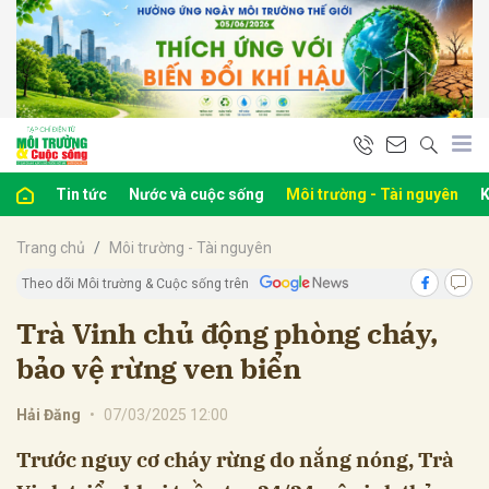
bình luận
Tin tức
Nước và cuộc sống
Môi trường - Tài nguyên
K
Trang chủ
Môi trường - Tài nguyên
Theo dõi Môi trường & Cuộc sống trên
Trà Vinh chủ động phòng cháy,
bảo vệ rừng ven biển
Hủy
G
Hải Đăng
•
07/03/2025 12:00
Trước nguy cơ cháy rừng do nắng nóng, Trà