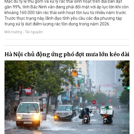
Mặc dù tỷ lệ thu gom và xử lý rác thải sinh hoạt trên địa bàn đạt
gần 99%, tỉnh Bắc Ninh vẫn đang phải đối mặt với áp lực lớn khi còn
khoảng 160.000 tấn rác thải sinh hoạt tồn lưu từ nhiều năm trước.
Trước thực trạng này, lãnh đạo tỉnh yêu cầu các địa phương tập
trung xử lý dứt điểm lượng rác tồn đọng trong năm 2026.
Môi trường - Tài nguyên
Hà Nội chủ động ứng phó đợt mưa lớn kéo dài