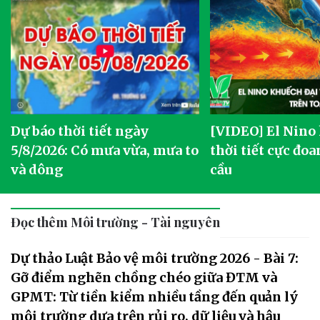
Dự báo thời tiết ngày
[VIDEO] El Nino
5/8/2026: Có mưa vừa, mưa to
thời tiết cực đoa
và dông
cầu
Đọc thêm Môi trường - Tài nguyên
Dự thảo Luật Bảo vệ môi trường 2026 - Bài 7:
Gỡ điểm nghẽn chồng chéo giữa ĐTM và
GPMT: Từ tiền kiểm nhiều tầng đến quản lý
môi trường dựa trên rủi ro, dữ liệu và hậu