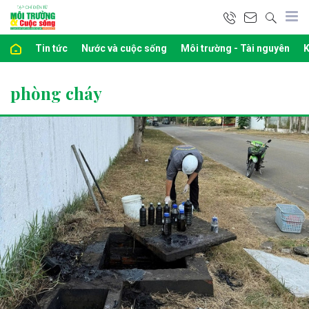
Tin tức
Nước và cuộc sống
Môi trường - Tài nguyên
K
phòng cháy