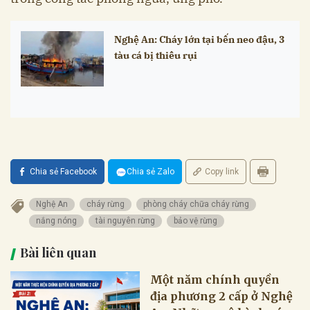
Nghệ An: Cháy lớn tại bến neo đậu, 3
tàu cá bị thiêu rụi
Chia sẻ Facebook
Chia sẻ Zalo
Copy link
Nghệ An
cháy rừng
phòng cháy chữa cháy rừng
nắng nóng
tài nguyên rừng
bảo vệ rừng
Bài liên quan
Một năm chính quyền
địa phương 2 cấp ở Nghệ