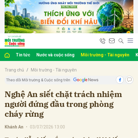
bình luận
Tin tức
Nước và cuộc sống
Môi trường - Tài nguyên
K
Trang chủ
Môi trường - Tài nguyên
Theo dõi Môi trường & Cuộc sống trên
Nghệ An siết chặt trách nhiệm
người đứng đầu trong phòng
Hủy
G
cháy rừng
Khánh An
•
03/07/2026 13:00