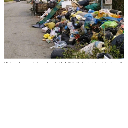
Nhằm nâng cao hiệu quả quản lý chất thải rắn sinh hoạt, hướng tới
xây dựng môi trường sống xanh, sạch và phát triển bền vững,
UBND tỉnh Thanh Hóa vừa ban hành Quyết định số 2284/QĐ-UBND
phê duyệt Đề án thu gom, vận chuyển và xử lý chất thải rắn sinh
hoạt trên địa bàn tỉnh giai đoạn 2026 – 2030.
Bảo vệ môi trường
Xem tử vi hôm nay, tử vi 12 con giáp ngày
2/8/2026: Tuổi Thìn tài lộc bùng nổ, tuổi Tý
bứt phá mạnh mẽ