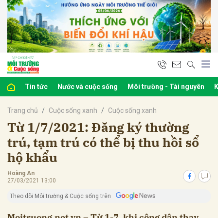
bình luận
Tin tức
Nước và cuộc sống
Môi trường - Tài nguyên
K
Trang chủ
Cuộc sống xanh
Cuộc sống xanh
Từ 1/7/2021: Đăng ký thường
trú, tạm trú có thể bị thu hồi sổ
hộ khẩu
Hủy
G
Hoàng An
27/03/2021 13:00
Theo dõi Môi trường & Cuộc sống trên
Moitruong.net.vn – Từ 1-7, khi công dân thay