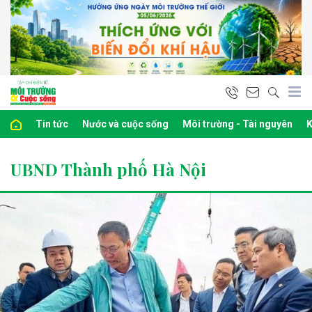
Tin tức
Nước và cuộc sống
Môi trường - Tài nguyên
K
UBND Thành phố Hà Nội