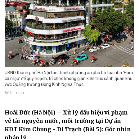
UBND thành phố Hà Nội tán thành phương án phá bỏ tòa nhà 'Hàm
cá mập' để quy hoạch, tổ chức không gian kiến trúc cảnh quan khu
vực Quảng trường Đông Kinh Nghĩa Thục.
Đô thị xanh
Hoài Đức (Hà Nội) – Xử lý dấu hiệu vi phạm
về tài nguyên nước, môi trường tại Dự án
KĐT Kim Chung - Di Trạch (Bài 5): Góc nhìn
pháp lý