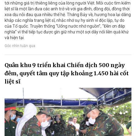
tới những giá trị thiêng liêng của lòng người Việt. Mỗi cuộc tìm kiếm
liệt sĩ là một lần đưa các anh trở về với gia đình, đồng đội, đồng thời
xoa dịu nỗi đau qua nhiều thế hệ. Tháng Bảy về, hương hoa lại dâng
khắp các nghĩa trang liệt sĩ, nhắc nhớ sự hy sinh vì độc lập, tự do
của Tổ quốc. Truyền thống “Uống nước nhớ nguồn”, “Đền ơn đáp
nghĩa” vì thế tiếp tục được gìn giữ như một sợi dây nối liền quá khứ
và hiện tại.
Góc nhìn tuần qua
Quân khu 9 triển khai Chiến dịch 500 ngày
đêm, quyết tâm quy tập khoảng 1.450 hài cốt
liệt sĩ