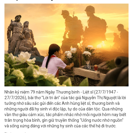
Nhân kỷ niệm 79 năm Ngày Thương binh - Liệt sĩ (27/7/1947 -
27/7/2026), bài thơ "Lời tri ân" của tác giả Nguyễn Thị Nguyệt là lời
tưởng nhớ sâu sắc gửi đến các Anh hùng liệt sĩ, thương binh và
những người đã hy sinh vì độc lập, tự do của dân tộc. Qua những
vần thơ giàu cảm xúc, tác phẩm nhắc nhở mỗi người hôm nay biết
trân trọng hòa bình, gìn giữ truyền thống "Uống nước nhớ nguồn"
và sống xứng đáng với những hy sinh của các thế hệ đi trước.