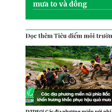
mưa to và dông
Đọc thêm Tiêu điểm môi trườ
[VIDEO] Các địa phương miền núi phí