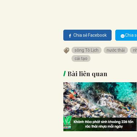
Chia sẻ Facebook
Chia s
sông Tô Lịch
nước thải
n
cải tạo
Bài liên quan