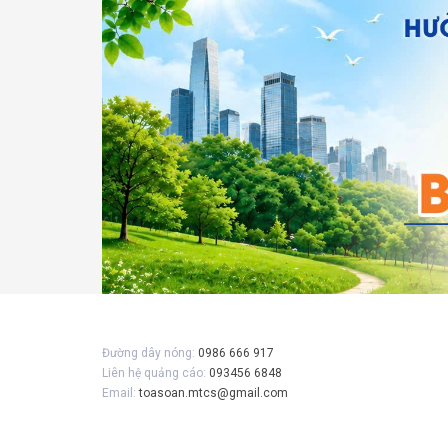
Gửi 
Đường dây nóng:
0986 666 917
Liên hệ quảng cáo:
093456 6848
Email:
toasoan.mtcs@gmail.com