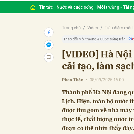
Tin tức
Nước và cuộc sống
Môi trường - Tài 
Trang chủ
Video
Tiêu điểm môi 
Theo dõi Môi trường & Cuộc sống trên
[VIDEO] Hà Nội
cải tạo, làm sạ
Phan Thảo
•
08/09/2025 15:00
Thành phố Hà Nội đang quyế
Lịch. Hiện, toàn bộ nước t
được thu gom về nhà máy x
thực tế, chất lượng nước tr
đoạn có thể nhìn thấy đáy.