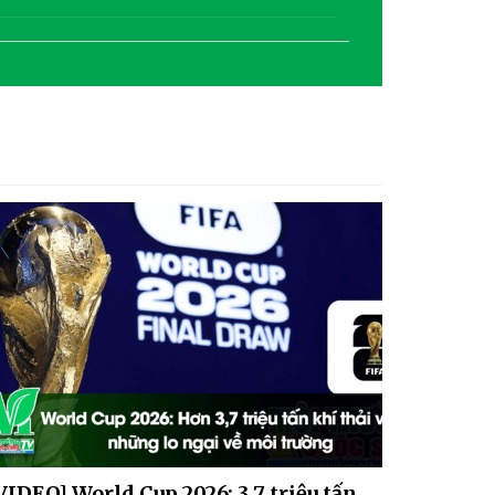
[Góc nhìn tuần qua]: Mưa
cực đoan đô thị - “Thách
thức từ bên trong”
VIDEO] World Cup 2026: 3,7 triệu tấn