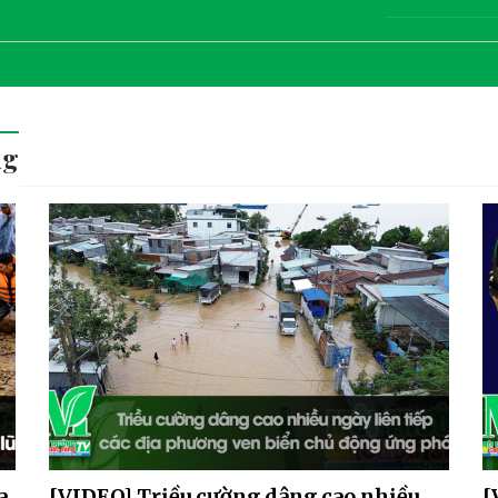
ng
a
[VIDEO] Triều cường dâng cao nhiều
[