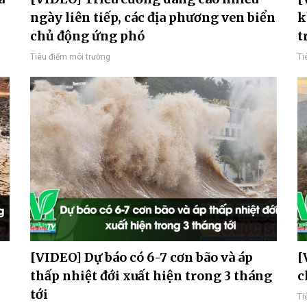
ngày liên tiếp, các địa phương ven biển
k
chủ động ứng phó
t
Tiêu điểm môi trường
Ti
[VIDEO] Dự báo có 6-7 cơn bão và áp
[
thấp nhiệt đới xuất hiện trong 3 tháng
c
tới
Ti