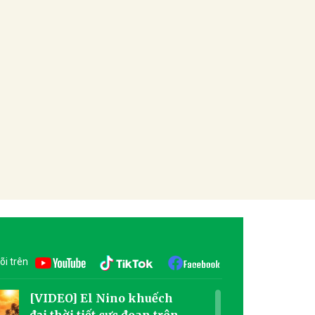
õi trên
[VIDEO] El Nino khuếch
đại thời tiết cực đoan trên