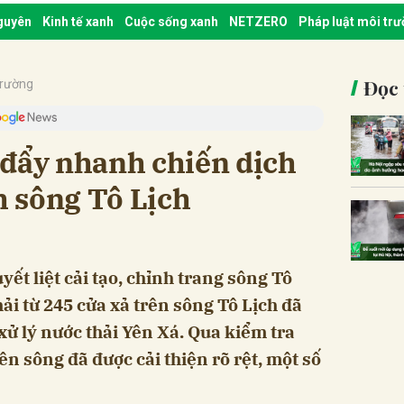
nguyên
Kinh tế xanh
Cuộc sống xanh
NETZERO
Pháp luật môi tr
Đọc 
trường
 đẩy nhanh chiến dịch
ch sông Tô Lịch
t liệt cải tạo, chỉnh trang sông Tô
hải từ 245 cửa xả trên sông Tô Lịch đã
ử lý nước thải Yên Xá. Qua kiểm tra
ên sông đã được cải thiện rõ rệt, một số