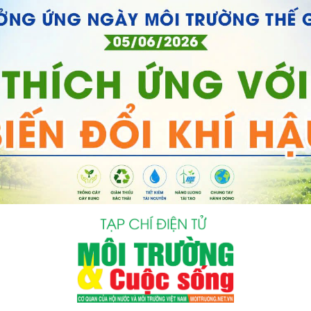
bình luận
Hủy
G