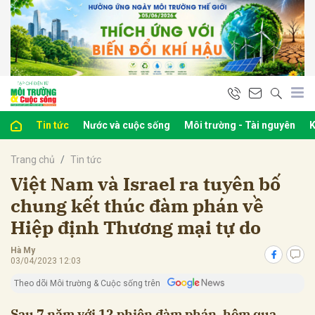
bình luận
Tin tức
Nước và cuộc sống
Môi trường - Tài nguyên
K
Trang chủ
Tin tức
Việt Nam và Israel ra tuyên bố
chung kết thúc đàm phán về
Hiệp định Thương mại tự do
Hủy
G
Hà My
03/04/2023 12:03
Theo dõi Môi trường & Cuộc sống trên
Sau 7 năm với 12 phiên đàm phán, hôm qua,