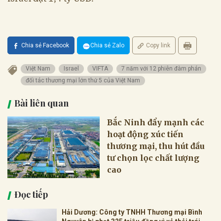
Chia sẻ Facebook
Chia sẻ Zalo
Copy link
Việt Nam
Israel
VIFTA
7 năm với 12 phiên đàm phán
đối tác thương mại lớn thứ 5 của Việt Nam
Bài liên quan
Bắc Ninh đẩy mạnh các
hoạt động xúc tiến
thương mại, thu hút đầu
tư chọn lọc chất lượng
cao
Đọc tiếp
Hải Dương: Công ty TNHH Thương mại Bình