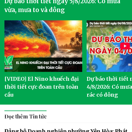
Dự báo thời tiết ngày 5/8/2026: Có mưa
vừa, mưa to và dông
[VIDEO] El Nino khuếch đại
Dự báo thời tiết
thời tiết cực đoan trên toàn
4/8/2026: Có mưa 
cầu
rác có dông
Đọc thêm Tin tức
Đảng bộ Doanh nghiệp phường Yên Hòa: Phát