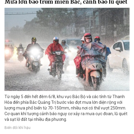
Mưa lớn bao trùm miền Bắc, cảnh báo lũ quét
Từ ngày 5 đến hết đêm 6/8, khu vực Bắc Bộ và các tỉnh từ Thanh
Hóa đến phía Bắc Quảng Trị bước vào đợt mưa lớn diện rộng với
lượng mưa phổ biến từ 70-150mm, nhiều nơi có thể vượt 250mm.
Cơ quan khí tượng cảnh báo nguy cơ xảy ra mưa cực đoan, lũ quét
và sạt lở đất tại nhiều địa phương.
Biến đổi khí hậu