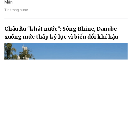
Mẫn.
Tin trong nước
Châu Âu "khát nước": Sông Rhine, Danube
xuống mức thấp kỷ lục vì biến đổi khí hậu
Nắng nóng cực đoan và hạn hán kéo dài đang khiến nhiều con sông